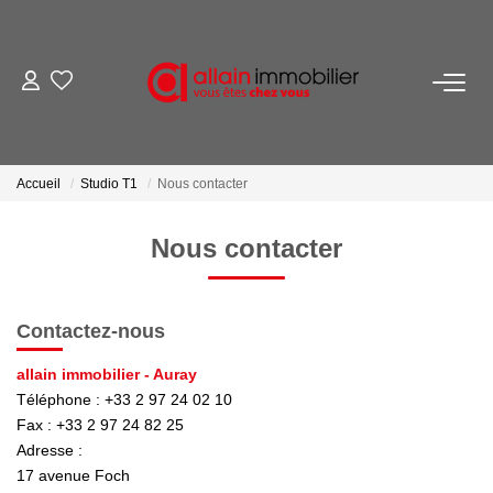
VENTES
LOCATIONS
Accueil
Studio T1
Nous contacter
ESTIMATION
Nous contacter
SYNDIC
Contactez-nous
NOS AGENCES
allain immobilier - Auray
Téléphone :
+33 2 97 24 02 10
Nous Contacter
Fax :
+33 2 97 24 82 25
Adresse :
Nos Offres D'emploi
17 avenue Foch
Nous Rejoindre