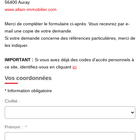
56400
Auray
www.allain-immobilier.com
Avis Clients
Nos Actualités
Merci de compléter le formulaire ci-après. Vous recevrez par e-
mail une copie de votre demande.
Si votre demande concerne des références particulières, merci de
LOCATIONS VACANCES
les indiquer.
IMPORTANT :
Si vous avez déjà des codes d'accés personnels à
MON COMPTE
ce site, identifiez-vous en cliquant
ici
Vos coordonnées
* Information obligatoire
Civilité :
Prénom :
*