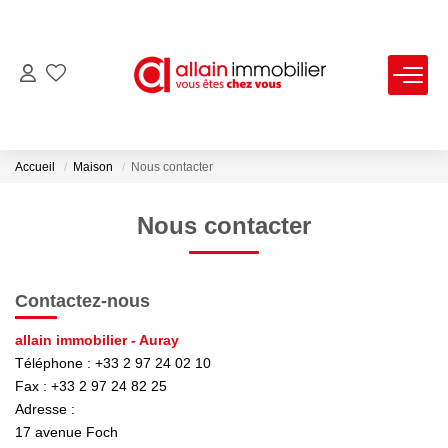
VENTES
LOCATIONS
Accueil
Maison
Nous contacter
ESTIMATION
Nous contacter
SYNDIC
Contactez-nous
NOS AGENCES
allain immobilier - Auray
Téléphone :
+33 2 97 24 02 10
Fax :
+33 2 97 24 82 25
Nous Contacter
Adresse :
Nos Offres D'emploi
17 avenue Foch