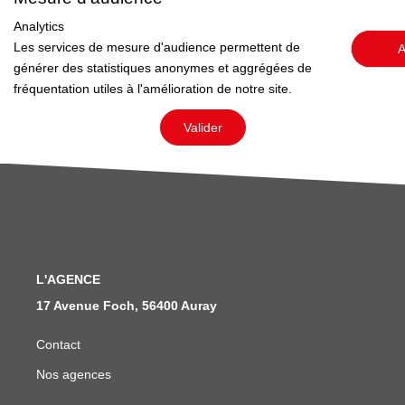
Analytics
Nous Rejoindre
Les services de mesure d'audience permettent de
A
Avis Clients
générer des statistiques anonymes et aggrégées de
Nos Actualités
fréquentation utiles à l'amélioration de notre site.
Valider
LOCATIONS VACANCES
MON COMPTE
L'AGENCE
17 Avenue Foch, 56400 Auray
Contact
Nos agences