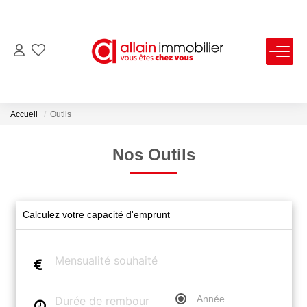
VENTES
LOCATIONS
Accueil
Outils
ESTIMATION
Nos Outils
SYNDIC
Calculez votre capacité d'emprunt
NOS AGENCES
Nous Contacter
Nos Offres D'emploi
Année