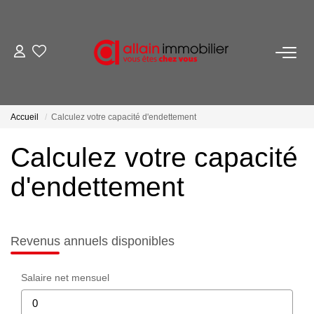
VENTES
LOCATIONS
Accueil
Calculez votre capacité d'endettement
Calculez votre capacité
ESTIMATION
d'endettement
SYNDIC
NOS AGENCES
Revenus annuels disponibles
Nous Contacter
Salaire net mensuel
Nos Offres D'emploi
Nous Rejoindre