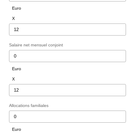
Euro
Avis Clients
X
Nos Actualités
LOCATIONS VACANCES
Salaire net mensuel conjoint
MON COMPTE
Euro
X
Allocations familiales
Euro