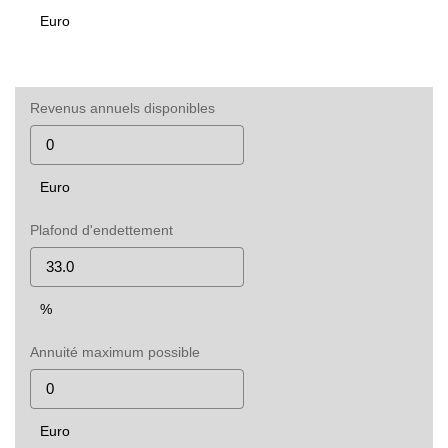
Euro
Revenus annuels disponibles
Euro
Plafond d'endettement
%
Annuité maximum possible
Euro