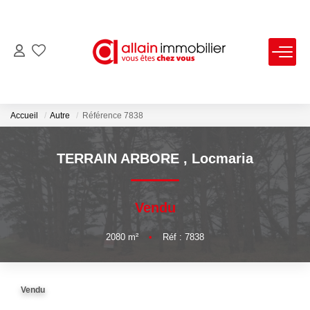
VENTES
LOCATIONS
Accueil
Autre
Référence 7838
ESTIMATION
TERRAIN ARBORE
,
Locmaria
SYNDIC
Vendu
NOS AGENCES
2080
m²
•
Réf : 7838
Nous Contacter
Vendu
Nos Offres D'emploi