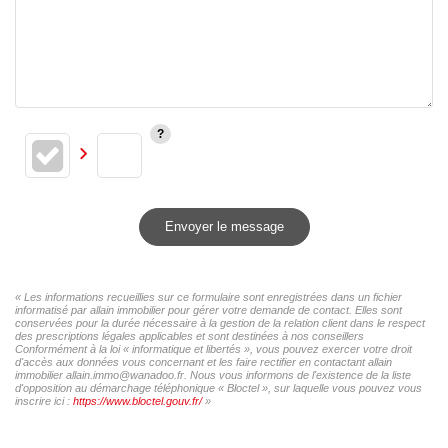
Envoyer le message
« Les informations recueillies sur ce formulaire sont enregistrées dans un fichier
informatisé par allain immobilier pour gérer votre demande de contact. Elles sont
conservées pour la durée nécessaire à la gestion de la relation client dans le respect
des prescriptions légales applicables et sont destinées à nos conseillers
Conformément à la loi « informatique et libertés », vous pouvez exercer votre droit
d'accès aux données vous concernant et les faire rectifier en contactant allain
immobilier allain.immo@wanadoo.fr. Nous vous informons de l'existence de la liste
d'opposition au démarchage téléphonique « Bloctel », sur laquelle vous pouvez vous
inscrire ici :
https://www.bloctel.gouv.fr/
»