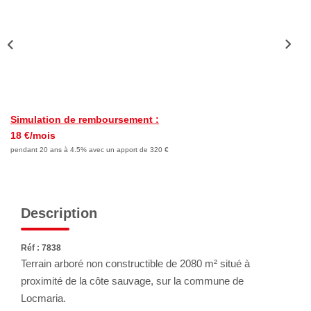
Nous Rejoindre
Avis Clients
Nos Actualités
LOCATIONS VACANCES
Simulation de remboursement :
18 €/mois
MON COMPTE
pendant 20 ans à 4.5% avec un apport de 320 €
Description
Réf : 7838
Terrain arboré non constructible de 2080 m² situé à
proximité de la côte sauvage, sur la commune de
Locmaria.