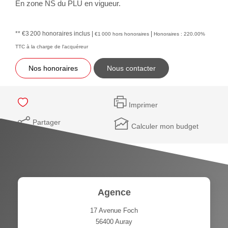
En zone NS du PLU en vigueur.
** €3 200
honoraires inclus
|
|
€1 000
hors honoraires
Honoraires : 220.00%
TTC à la charge de l'acquéreur
Nos honoraires
Nous contacter
Imprimer
Partager
Calculer mon budget
Agence
17 Avenue Foch
56400
Auray