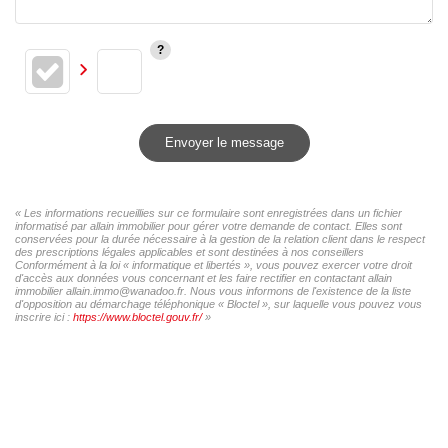
Envoyer le message
« Les informations recueillies sur ce formulaire sont enregistrées dans un fichier
informatisé par allain immobilier pour gérer votre demande de contact. Elles sont
conservées pour la durée nécessaire à la gestion de la relation client dans le respect
des prescriptions légales applicables et sont destinées à nos conseillers
Conformément à la loi « informatique et libertés », vous pouvez exercer votre droit
d'accès aux données vous concernant et les faire rectifier en contactant allain
immobilier allain.immo@wanadoo.fr. Nous vous informons de l'existence de la liste
d'opposition au démarchage téléphonique « Bloctel », sur laquelle vous pouvez vous
inscrire ici :
https://www.bloctel.gouv.fr/
»