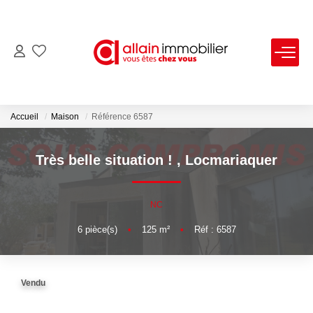
VENTES
LOCATIONS
Accueil
Maison
Référence 6587
ESTIMATION
Très belle situation !
,
Locmariaquer
SYNDIC
NC
6
pièce(s)
•
125
m²
•
Réf : 6587
NOS AGENCES
Nous Contacter
Vendu
Nos Offres D'emploi