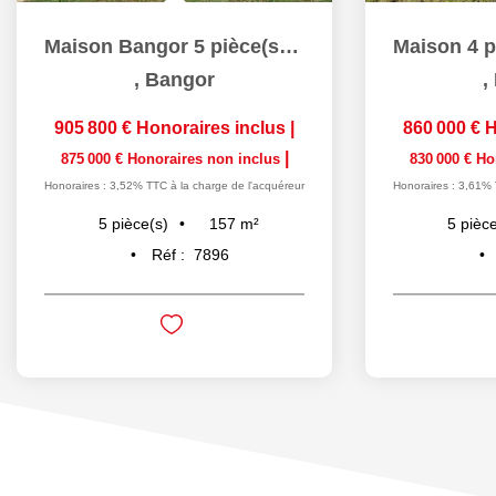
Maison Bangor 5 pièce(s) 156.76 m2
,
Bangor
,
905 800 €
Honoraires inclus
|
860 000 €
H
|
875 000 €
Honoraires non inclus
830 000 €
Ho
Honoraires : 3,52% TTC à la charge de l'acquéreur
Honoraires : 3,61% 
157
m²
5
pièce(s)
5
pièce
Réf :
7896