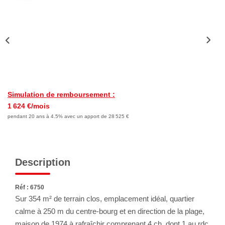
Nous Rejoindre
Avis Clients
Nos Actualités
LOCATIONS VACANCES
Simulation de remboursement :
MON COMPTE
1 624 €/mois
pendant 20 ans à 4.5% avec un apport de 28 525 €
Description
Réf : 6750
Sur 354 m² de terrain clos, emplacement idéal, quartier
calme à 250 m du centre-bourg et en direction de la plage,
maison de 1974 à rafraîchir comprenant 4 ch. dont 1 au rdc