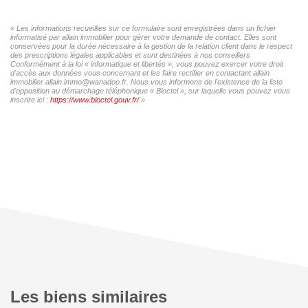
« Les informations recueillies sur ce formulaire sont enregistrées dans un fichier
informatisé par allain immobilier pour gérer votre demande de contact. Elles sont
conservées pour la durée nécessaire à la gestion de la relation client dans le respect
des prescriptions légales applicables et sont destinées à nos conseillers
Conformément à la loi « informatique et libertés », vous pouvez exercer votre droit
d'accès aux données vous concernant et les faire rectifier en contactant allain
immobilier allain.immo@wanadoo.fr. Nous vous informons de l'existence de la liste
d'opposition au démarchage téléphonique « Bloctel », sur laquelle vous pouvez vous
inscrire ici :
https://www.bloctel.gouv.fr/
»
Les biens similaires