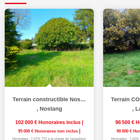
Terrain constructible Nostang 625 m2
,
Nostang
,
L
102 000 €
Honoraires inclus
|
96 500 €
H
|
95 000 €
Honoraires non inclus
90 000 €
Hon
Honoraires : 7,37% TTC à la charge de l'acquéreur
Honoraires : 7,22% 