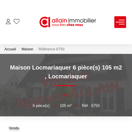
VENTES
LOCATIONS
Accueil
Maison
Référence 6750
ESTIMATION
Maison Locmariaquer 6 pièce(s) 105 m2
,
Locmariaquer
SYNDIC
NC
NOS AGENCES
6
pièce(s)
•
105
m²
•
Réf : 6750
Nous Contacter
Nos Offres D'emploi
Vendu