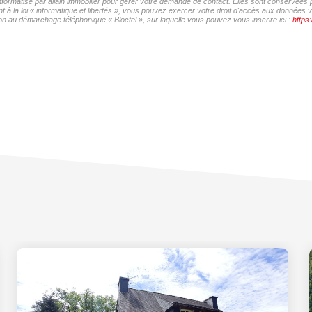
informatisé par allain immobilier pour gérer votre demande de contact. Elles sont conservées p
à la loi « informatique et libertés », vous pouvez exercer votre droit d'accès aux données vou
on au démarchage téléphonique « Bloctel », sur laquelle vous pouvez vous inscrire ici :
https: