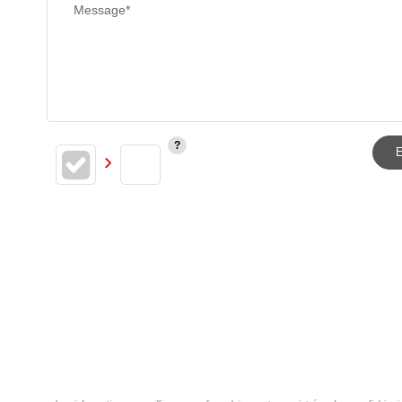
Message*
E