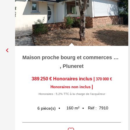
Maison proche bourg et commerces de Pluneret + studio...
,
Pluneret
389 250 €
Honoraires inclus
|
370 000 €
|
Honoraires non inclus
Honoraires : 5,2% TTC à la charge de l'acquéreur
160
m²
Réf :
7910
6
pièce(s)