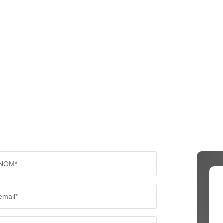
NOM*
email*