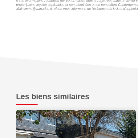
« Les informations recueillies sur ce formulaire sont enregistrées dans un fichier 
prescriptions légales applicables et sont destinées à nos conseillers Conformément 
allain.immo@wanadoo.fr. Nous vous informons de l'existence de la liste d'oppositi
Les biens similaires