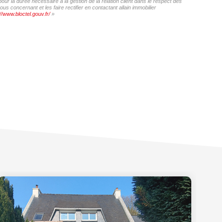
our la durée nécessaire à la gestion de la relation client dans le respect des
s concernant et les faire rectifier en contactant allain immobilier
//www.bloctel.gouv.fr/
»