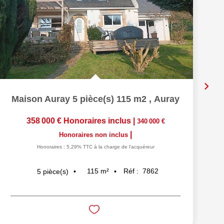
Maison Auray 5 pièce(s) 115 m2
,
Auray
358 000 €
Honoraires inclus
|
340 000 €
|
Honoraires non inclus
Honoraires : 5,29% TTC à la charge de l'acquéreur
115
m²
Réf :
7862
5
pièce(s)