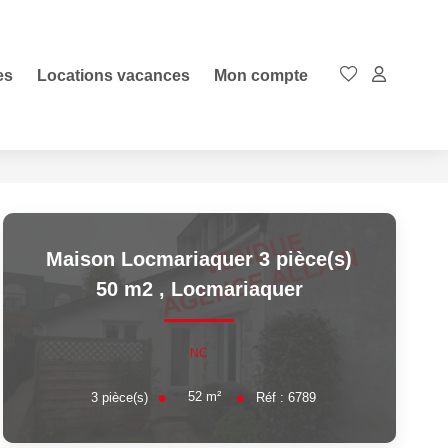
es
Locations vacances
Mon compte
Maison Locmariaquer 3 pièce(s)
50 m2
,
Locmariaquer
NC
52
m²
3
pièce(s)
Réf :
6789