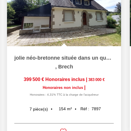
jolie néo-bretonne située dans un quartier recherché de...
,
Brech
399 500 €
Honoraires inclus
|
383 000 €
|
Honoraires non inclus
Honoraires : 4,31% TTC à la charge de l'acquéreur
154
m²
Réf :
7897
7
pièce(s)