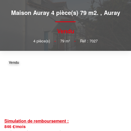
Maison Auray 4 pièce(s) 79 m2.
,
Auray
Vendu
4
pièce(s)
•
79
m²
•
Réf : 7027
Vendu
Simulation de remboursement :
846 €/mois