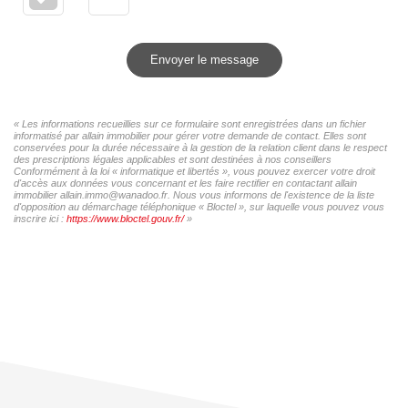
Envoyer le message
« Les informations recueillies sur ce formulaire sont enregistrées dans un fichier
informatisé par allain immobilier pour gérer votre demande de contact. Elles sont
conservées pour la durée nécessaire à la gestion de la relation client dans le respect
des prescriptions légales applicables et sont destinées à nos conseillers
Conformément à la loi « informatique et libertés », vous pouvez exercer votre droit
d'accès aux données vous concernant et les faire rectifier en contactant allain
immobilier allain.immo@wanadoo.fr. Nous vous informons de l'existence de la liste
d'opposition au démarchage téléphonique « Bloctel », sur laquelle vous pouvez vous
inscrire ici :
https://www.bloctel.gouv.fr/
»