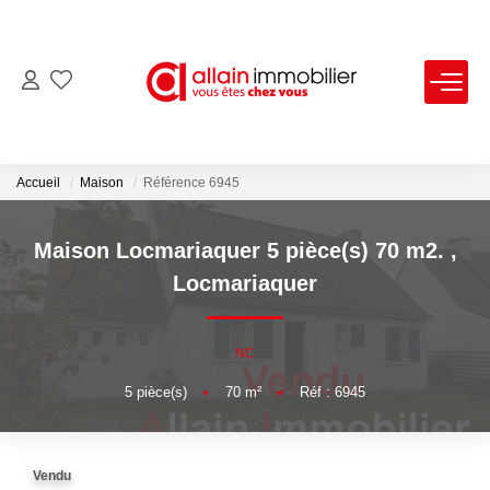
VENTES
LOCATIONS
Accueil
Maison
Référence 6945
ESTIMATION
Maison Locmariaquer 5 pièce(s) 70 m2.
,
Locmariaquer
SYNDIC
NC
NOS AGENCES
5
pièce(s)
•
70
m²
•
Réf : 6945
Nous Contacter
Nos Offres D'emploi
Vendu