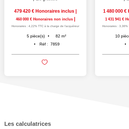
479 420 €
Honoraires inclus
|
1 480 000 €
|
460 000 €
Honoraires non inclus
1 431 941 €
H
Honoraires : 4,22% TTC à la charge de l'acquéreur
Honoraires : 3,36% 
82
m²
5
pièce(s)
10
pièc
Réf :
7859
Les calculatrices