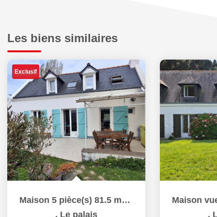
Les biens similaires
Exclusif
Maison 5 pièce(s) 81.5 m2 Le Palais
,
Le palais
,
L