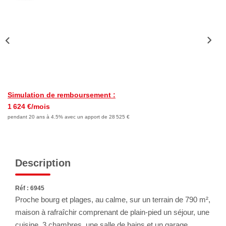
Nous Rejoindre
Avis Clients
Nos Actualités
LOCATIONS VACANCES
Simulation de remboursement :
MON COMPTE
1 624 €/mois
pendant 20 ans à 4.5% avec un apport de 28 525 €
Description
Réf : 6945
Proche bourg et plages, au calme, sur un terrain de 790 m²,
maison à rafraîchir comprenant de plain-pied un séjour, une
cuisine, 3 chambres, une salle de bains et un garage.