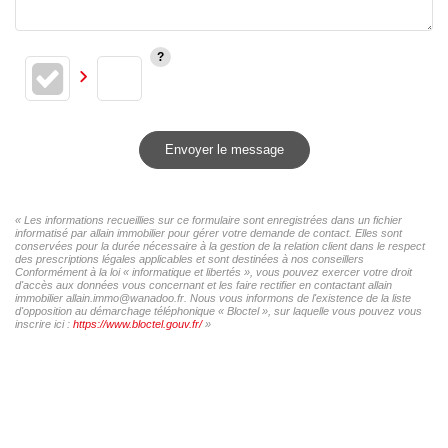
Envoyer le message
« Les informations recueillies sur ce formulaire sont enregistrées dans un fichier
informatisé par allain immobilier pour gérer votre demande de contact. Elles sont
conservées pour la durée nécessaire à la gestion de la relation client dans le respect
des prescriptions légales applicables et sont destinées à nos conseillers
Conformément à la loi « informatique et libertés », vous pouvez exercer votre droit
d'accès aux données vous concernant et les faire rectifier en contactant allain
immobilier allain.immo@wanadoo.fr. Nous vous informons de l'existence de la liste
d'opposition au démarchage téléphonique « Bloctel », sur laquelle vous pouvez vous
inscrire ici :
https://www.bloctel.gouv.fr/
»