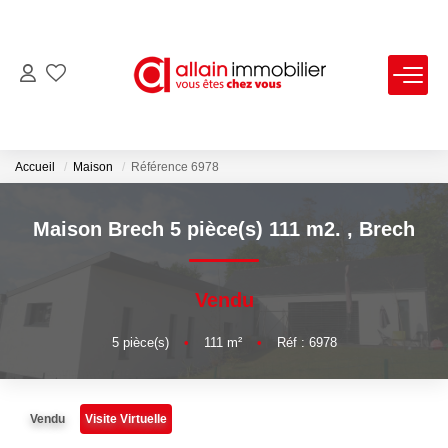
VENTES
LOCATIONS
Accueil
Maison
Référence 6978
ESTIMATION
Maison Brech 5 pièce(s) 111 m2.
,
Brech
SYNDIC
Vendu
NOS AGENCES
5
pièce(s)
•
111
m²
•
Réf : 6978
Nous Contacter
Vendu
Visite Virtuelle
Nos Offres D'emploi