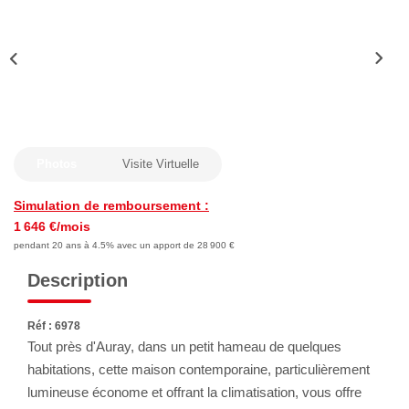
Nous Rejoindre
Avis Clients
Nos Actualités
LOCATIONS VACANCES
Photos
Visite Virtuelle
MON COMPTE
Simulation de remboursement :
1 646 €/mois
pendant 20 ans à 4.5% avec un apport de 28 900 €
Description
Réf : 6978
Tout près d'Auray, dans un petit hameau de quelques
habitations, cette maison contemporaine, particulièrement
lumineuse économe et offrant la climatisation, vous offre