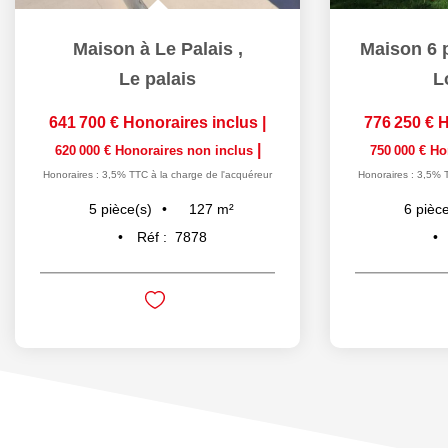
Maison à Le Palais
,
Maison 6 
Le palais
L
641 700 €
Honoraires inclus
|
776 250 €
H
|
620 000 €
Honoraires non inclus
750 000 €
Ho
Honoraires : 3,5% TTC à la charge de l'acquéreur
Honoraires : 3,5% 
127
m²
5
pièce(s)
6
pièce
Réf :
7878