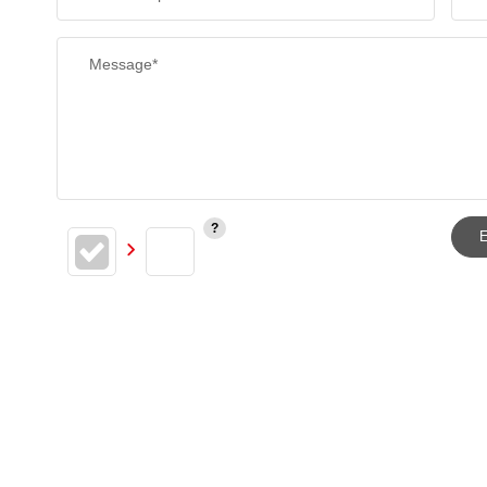
Message*
E