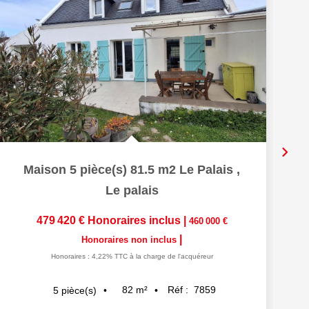
Maison 5 pièce(s) 81.5 m2 Le Palais
,
Le palais
479 420 €
Honoraires inclus
|
460 000 €
|
Honoraires non inclus
Honoraires : 4,22% TTC à la charge de l'acquéreur
82
m²
Réf :
7859
5
pièce(s)