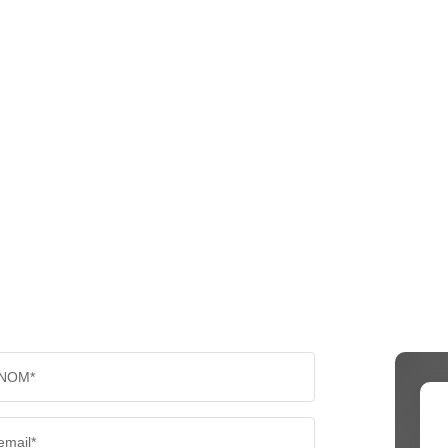
NOM*
email*