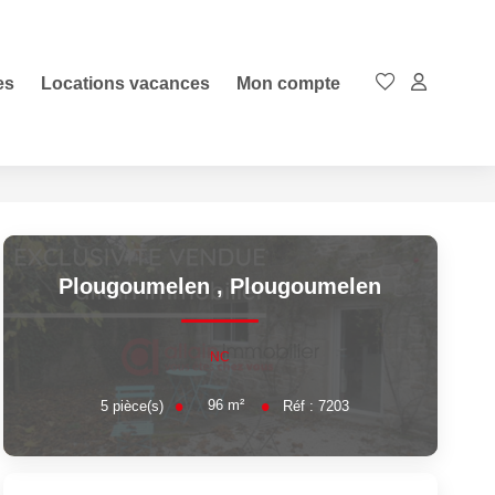
es
Locations vacances
Mon compte
Plougoumelen
,
Plougoumelen
NC
96
m²
5
pièce(s)
Réf :
7203