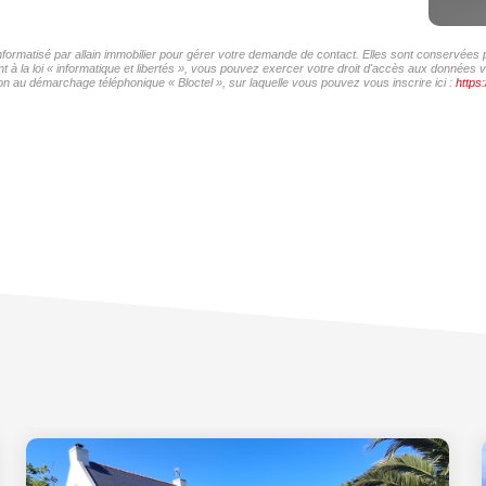
informatisé par allain immobilier pour gérer votre demande de contact. Elles sont conservées p
à la loi « informatique et libertés », vous pouvez exercer votre droit d'accès aux données vou
on au démarchage téléphonique « Bloctel », sur laquelle vous pouvez vous inscrire ici :
https: