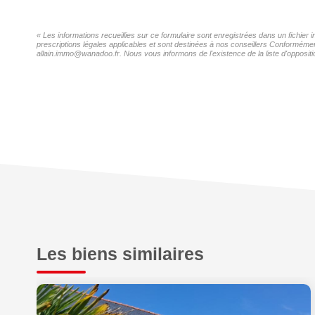
« Les informations recueillies sur ce formulaire sont enregistrées dans un fichier 
prescriptions légales applicables et sont destinées à nos conseillers Conformément 
allain.immo@wanadoo.fr. Nous vous informons de l'existence de la liste d'oppositi
Les biens similaires