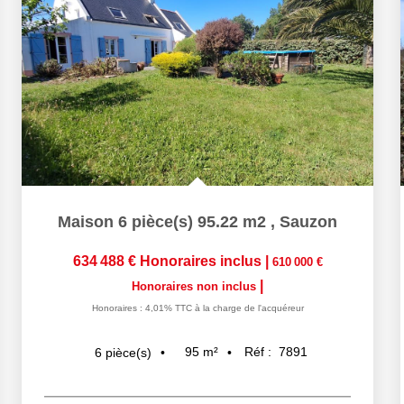
Maison 6 pièce(s) 95.22 m2
,
Sauzon
634 488 €
Honoraires inclus
|
610 000 €
|
Honoraires non inclus
Honoraires : 4,01% TTC à la charge de l'acquéreur
95
m²
Réf :
7891
6
pièce(s)