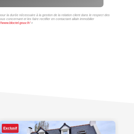
our la durée nécessaire à la gestion de la relation client dans le respect des
s concernant et les faire rectifier en contactant allain immobilier
//www.bloctel.gouv.fr/
»
Exclusif