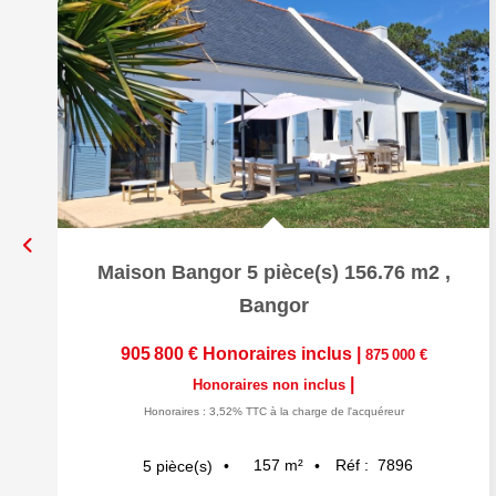
Maison Bangor 5 pièce(s) 156.76 m2
,
Bangor
905 800 €
Honoraires inclus
|
875 000 €
|
Honoraires non inclus
Honoraires : 3,52% TTC à la charge de l'acquéreur
157
m²
Réf :
7896
5
pièce(s)