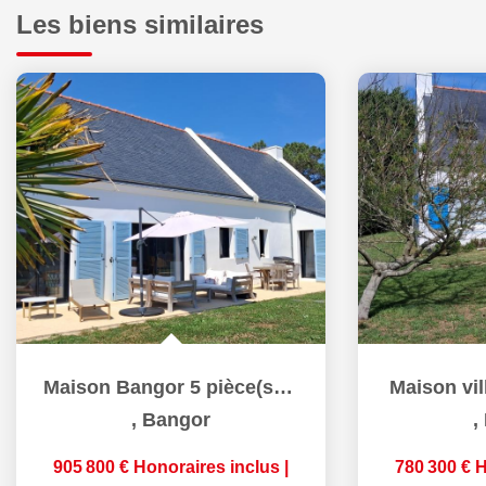
Les biens similaires
Maison Bangor 5 pièce(s) 156.76 m2
Maison vi
,
Bangor
,
905 800 €
Honoraires inclus
|
780 300 €
H