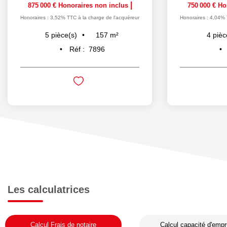
|
875 000 €
Honoraires non inclus
750 000 €
Ho
Honoraires : 3,52% TTC à la charge de l'acquéreur
Honoraires : 4,04% 
157
m²
5
pièce(s)
4
pièc
Réf :
7896
Les calculatrices
Calcul Frais de notaire
Calcul capacité d'empr