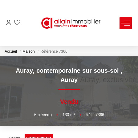
VENTES
LOCATIONS
Accueil
Maison
Référence 7366
ESTIMATION
Auray, contemporaine sur sous-sol
,
Auray
SYNDIC
Vendu
NOS AGENCES
6
pièce(s)
•
130
m²
•
Réf : 7366
Nous Contacter
Nos Offres D'emploi