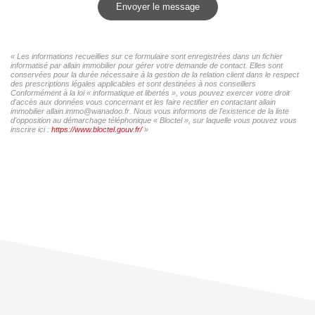
Envoyer le message
« Les informations recueillies sur ce formulaire sont enregistrées dans un fichier
informatisé par allain immobilier pour gérer votre demande de contact. Elles sont
conservées pour la durée nécessaire à la gestion de la relation client dans le respect
des prescriptions légales applicables et sont destinées à nos conseillers
Conformément à la loi « informatique et libertés », vous pouvez exercer votre droit
d'accès aux données vous concernant et les faire rectifier en contactant allain
immobilier allain.immo@wanadoo.fr. Nous vous informons de l'existence de la liste
d'opposition au démarchage téléphonique « Bloctel », sur laquelle vous pouvez vous
inscrire ici :
https://www.bloctel.gouv.fr/
»