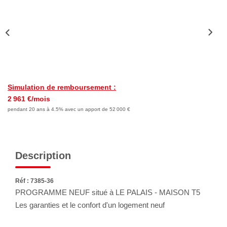
Nous Rejoindre
Avis Clients
Nos Actualités
LOCATIONS VACANCES
Simulation de remboursement :
2 961 €/mois
MON COMPTE
pendant 20 ans à 4.5% avec un apport de 52 000 €
Description
Réf : 7385-36
PROGRAMME NEUF situé à LE PALAIS - MAISON T5
Les garanties et le confort d'un logement neuf