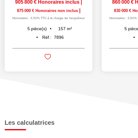
905 800 €
Honoraires inclus
|
860 000 €
H
|
875 000 €
Honoraires non inclus
830 000 €
Ho
Honoraires : 3,52% TTC à la charge de l'acquéreur
Honoraires : 3,61% 
157
m²
5
pièce(s)
5
pièce
Réf :
7896
Les calculatrices