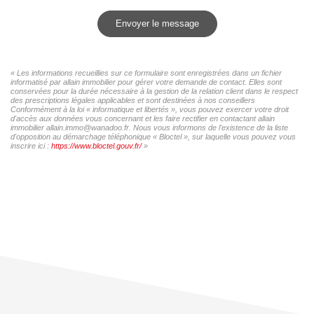
Envoyer le message
« Les informations recueillies sur ce formulaire sont enregistrées dans un fichier
informatisé par allain immobilier pour gérer votre demande de contact. Elles sont
conservées pour la durée nécessaire à la gestion de la relation client dans le respect
des prescriptions légales applicables et sont destinées à nos conseillers
Conformément à la loi « informatique et libertés », vous pouvez exercer votre droit
d'accès aux données vous concernant et les faire rectifier en contactant allain
immobilier allain.immo@wanadoo.fr. Nous vous informons de l'existence de la liste
d'opposition au démarchage téléphonique « Bloctel », sur laquelle vous pouvez vous
inscrire ici :
https://www.bloctel.gouv.fr/
»