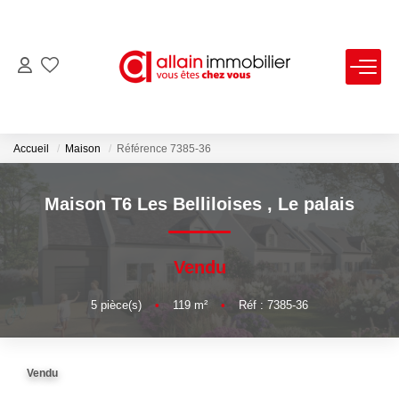
VENTES
LOCATIONS
Accueil
Maison
Référence 7385-36
ESTIMATION
Maison T6 Les Belliloises
,
Le palais
SYNDIC
Vendu
NOS AGENCES
5
pièce(s)
•
119
m²
•
Réf : 7385-36
Nous Contacter
Vendu
Nos Offres D'emploi