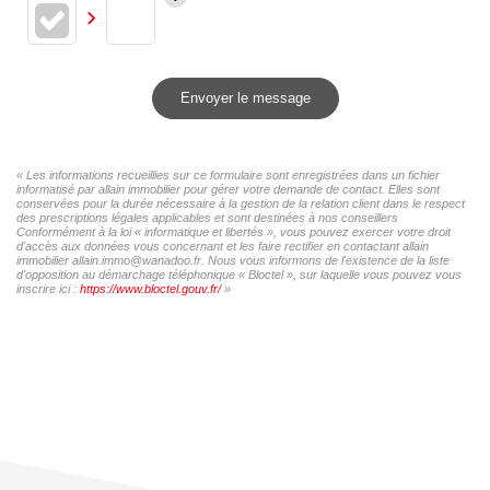
Envoyer le message
« Les informations recueillies sur ce formulaire sont enregistrées dans un fichier
informatisé par allain immobilier pour gérer votre demande de contact. Elles sont
conservées pour la durée nécessaire à la gestion de la relation client dans le respect
des prescriptions légales applicables et sont destinées à nos conseillers
Conformément à la loi « informatique et libertés », vous pouvez exercer votre droit
d'accès aux données vous concernant et les faire rectifier en contactant allain
immobilier allain.immo@wanadoo.fr. Nous vous informons de l'existence de la liste
d'opposition au démarchage téléphonique « Bloctel », sur laquelle vous pouvez vous
inscrire ici :
https://www.bloctel.gouv.fr/
»