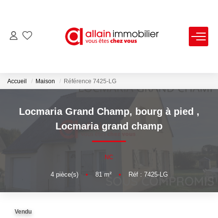
VENTES
LOCATIONS
Accueil
Maison
Référence 7425-LG
ESTIMATION
Locmaria Grand Champ, bourg à pied
,
Locmaria grand champ
SYNDIC
NC
NOS AGENCES
4
pièce(s)
•
81
m²
•
Réf : 7425-LG
Nous Contacter
Nos Offres D'emploi
Vendu