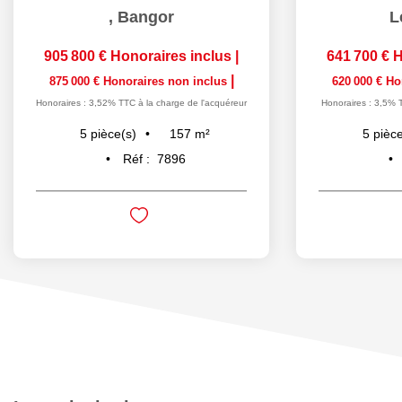
,
Bangor
L
905 800 €
Honoraires inclus
|
641 700 €
H
|
875 000 €
Honoraires non inclus
620 000 €
Ho
Honoraires : 3,52% TTC à la charge de l'acquéreur
Honoraires : 3,5% 
157
m²
5
pièce(s)
5
pièce
Réf :
7896