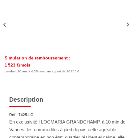
Nous Rejoindre
Avis Clients
Nos Actualités
LOCATIONS VACANCES
Simulation de remboursement :
MON COMPTE
1 523 €/mois
pendant 20 ans à 4.5% avec un apport de 26 745 €
Description
Réf : 7425-LG
En exclusivité ! LOCMARIA GRANDCHAMP, à 10 min de
Vannes, les commodités à pied depuis cette agréable
contemporaine en bon état, quartier résidentiel calme, elle