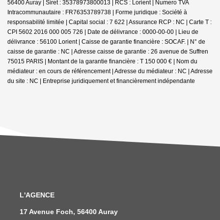
56400 Auray | Siret : 35378973800013 | RCS : Lorient | Numero TVA
Intracommunautaire : FR76353789738 | Forme juridique : Société à
responsabilité limitée | Capital social : 7 622 | Assurance RCP : NC |
Carte T :
CPI 5602 2016 000 005 726 | Date de délivrance : 0000-00-00 | Lieu de
délivrance : 56100 Lorient | Caisse de garantie financière : SOCAF. | N° de
caisse de garantie : NC | Adresse caisse de garantie : 26 avenue de Suffren
75015 PARIS | Montant de la garantie financière : T 150 000 € | Nom du
médiateur : en cours de référencement | Adresse du médiateur : NC | Adresse
du site : NC |
Entreprise juridiquement et financièrement indépendante
L'AGENCE
17 Avenue Foch, 56400 Auray