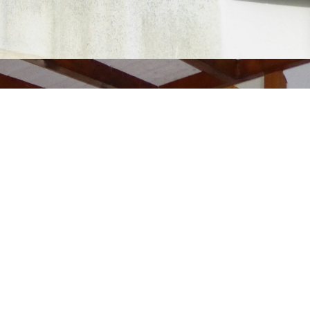
ette jolie maison de pays T4 comporte au RDC: une entrée, une
ns. A l'étage: trois chambres et une salle d'eau.
 ile au 02 97 31 37 27
Partager
Calculer mon budget