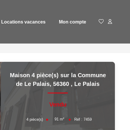
Locations vacances
Mon compte
Maison 4 pièce(s) sur la Commune
de Le Palais, 56360
,
Le Palais
Vendu
91
m²
4
pièce(s)
Réf :
7459