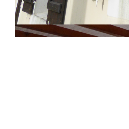
A proximité de Le Palais, des plages et du sentier côtier, c
pièce à vivre avec cuisine ouverte aménagée, une salle de bai
Elle possède un petit jardin et un garage indépendant .
Réf. 7459- Renseignements et visites, Allain Immobilier Belle
Imprimer
Nos honoraires