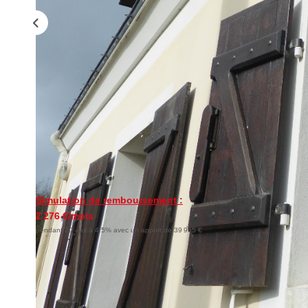
Simulation de remboursement :
2 276 €/mois
pendant 20 ans à 4.5% avec un apport de 39 965 €
Description
Réf : 7459