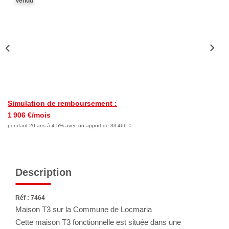
Vendu
Nous Rejoindre
Avis Clients
Nos Actualités
LOCATIONS VACANCES
Simulation de remboursement :
MON COMPTE
1 906 €/mois
pendant 20 ans à 4.5% avec un apport de 33 466 €
Description
Réf : 7464
Maison T3 sur la Commune de Locmaria
Cette maison T3 fonctionnelle est située dans une