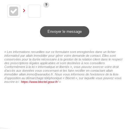
Envoyer le message
« Les informations recueillies sur ce formulaire sont enregistrées dans un fichier
informatisé par allain immobilier pour gérer votre demande de contact. Elles sont
conservées pour la durée nécessaire à la gestion de la relation client dans le respect
des prescriptions légales applicables et sont destinées à nos conseillers
Conformément à la loi « informatique et libertés », vous pouvez exercer votre droit
d'accès aux données vous concernant et les faire rectifier en contactant allain
immobilier allain.immo@wanadoo.fr. Nous vous informons de l'existence de la liste
d'opposition au démarchage téléphonique « Bloctel », sur laquelle vous pouvez vous
inscrire ici :
https://www.bloctel.gouv.fr/
»