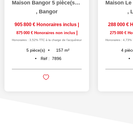
Maison Bangor 5 pièce(s) 156.76 m2
,
Bangor
,
L
905 800 €
Honoraires inclus
|
288 000 €
H
|
875 000 €
Honoraires non inclus
275 000 €
Ho
Honoraires : 3,52% TTC à la charge de l'acquéreur
Honoraires : 4,73% 
157
m²
5
pièce(s)
4
pièc
Réf :
7896