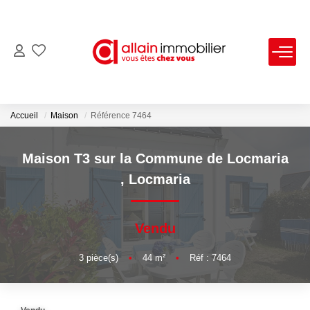
VENTES
LOCATIONS
Accueil
Maison
Référence 7464
ESTIMATION
Maison T3 sur la Commune de Locmaria
,
Locmaria
SYNDIC
Vendu
NOS AGENCES
3
pièce(s)
•
44
m²
•
Réf : 7464
Nous Contacter
Nos Offres D'emploi