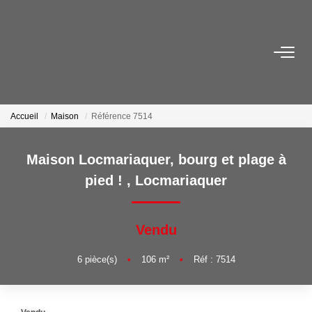
VENTES
LOCATIONS
Accueil
Maison
Référence 7514
ESTIMATION
Maison Locmariaquer, bourg et plage à
pied !
,
Locmariaquer
SYNDIC
Vendu
NOS AGENCES
6
pièce(s)
•
106
m²
•
Réf : 7514
Nous Contacter
Nos Offres D'emploi
Nous Rejoindre