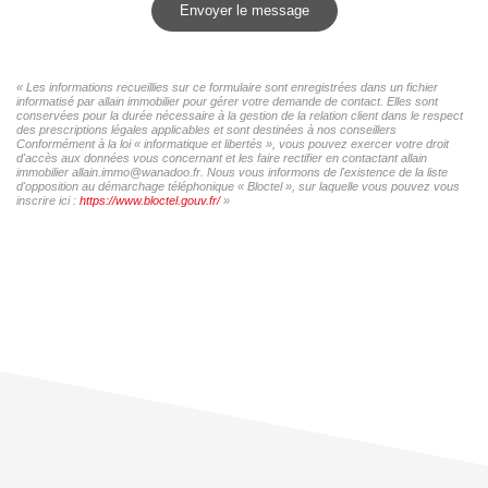
Envoyer le message
« Les informations recueillies sur ce formulaire sont enregistrées dans un fichier
informatisé par allain immobilier pour gérer votre demande de contact. Elles sont
conservées pour la durée nécessaire à la gestion de la relation client dans le respect
des prescriptions légales applicables et sont destinées à nos conseillers
Conformément à la loi « informatique et libertés », vous pouvez exercer votre droit
d'accès aux données vous concernant et les faire rectifier en contactant allain
immobilier allain.immo@wanadoo.fr. Nous vous informons de l'existence de la liste
d'opposition au démarchage téléphonique « Bloctel », sur laquelle vous pouvez vous
inscrire ici :
https://www.bloctel.gouv.fr/
»