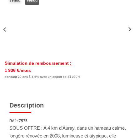
Vendu
Vendu
Nous Rejoindre
Avis Clients
Nos Actualités
LOCATIONS VACANCES
Simulation de remboursement :
MON COMPTE
1 936 €/mois
pendant 20 ans à 4.5% avec un apport de 34 000 €
Description
Réf : 7575
SOUS OFFRE : A 4 km d'Auray, dans un hameau calme,
longère rénovée en 2008, lumineuse et atypique, elle