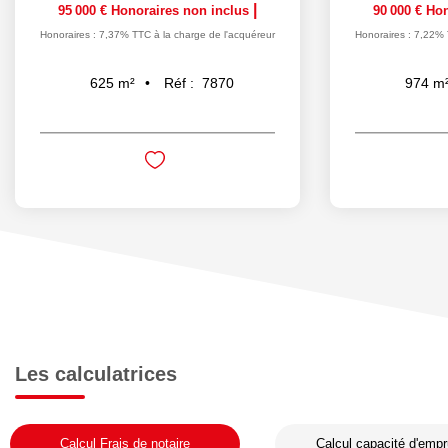
|
95 000 €
Honoraires non inclus
90 000 €
Hon
Honoraires : 7,37% TTC à la charge de l'acquéreur
Honoraires : 7,22% 
Réf :
7870
625
m²
974
m
Les calculatrices
Calcul Frais de notaire
Calcul capacité d'empr