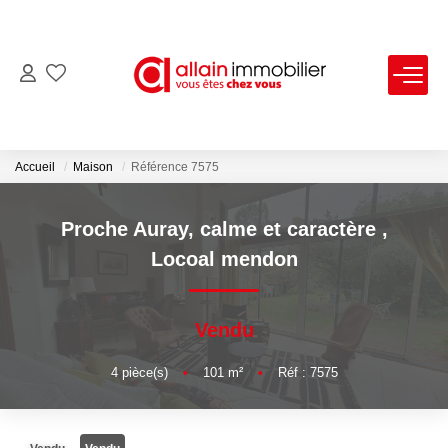
VENTES
LOCATIONS
Accueil
Maison
Référence 7575
ESTIMATION
Proche Auray, calme et caractère
,
Locoal mendon
SYNDIC
Vendu
NOS AGENCES
4
pièce(s)
•
101
m²
•
Réf : 7575
Nous Contacter
Nos Offres D'emploi