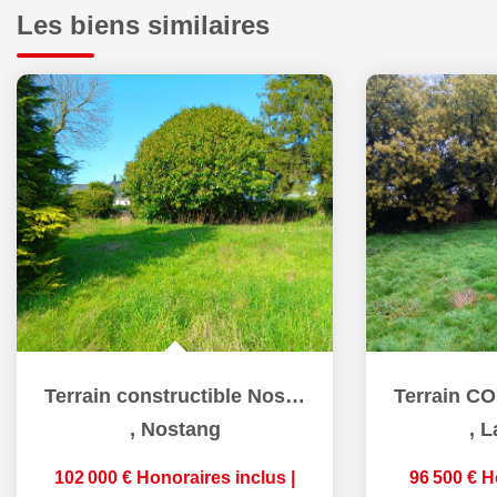
Les biens similaires
Terrain constructible Nostang 625 m2
,
Nostang
,
L
102 000 €
Honoraires inclus
|
96 500 €
H