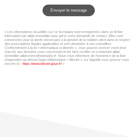
Envoyer le message
« Les informations recueillies sur ce formulaire sont enregistrées dans un fichier
informatisé par allain immobilier pour gérer votre demande de contact. Elles sont
conservées pour la durée nécessaire à la gestion de la relation client dans le respect
des prescriptions légales applicables et sont destinées à nos conseillers
Conformément à la loi « informatique et libertés », vous pouvez exercer votre droit
d'accès aux données vous concernant et les faire rectifier en contactant allain
immobilier allain.immo@wanadoo.fr. Nous vous informons de l'existence de la liste
d'opposition au démarchage téléphonique « Bloctel », sur laquelle vous pouvez vous
inscrire ici :
https://www.bloctel.gouv.fr/
»