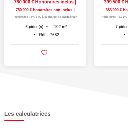
780 000 €
Honoraires inclus
|
399 500 €
H
|
750 000 €
Honoraires non inclus
383 000 €
Ho
Honoraires : 4% TTC à la charge de l'acquéreur
Honoraires : 4,31% 
102
m²
6
pièce(s)
7
pièce
Réf :
7682
Les calculatrices