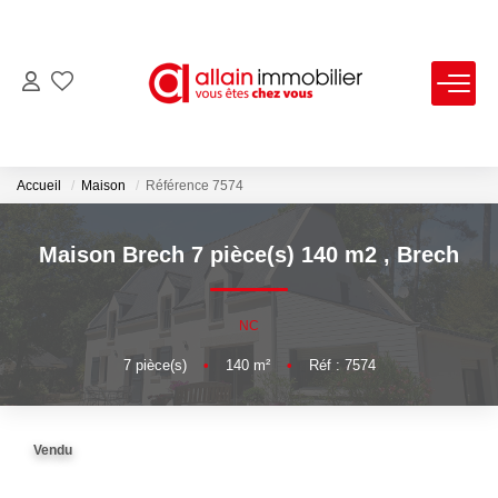
VENTES
LOCATIONS
Accueil
Maison
Référence 7574
ESTIMATION
Maison Brech 7 pièce(s) 140 m2
,
Brech
SYNDIC
NC
7
pièce(s)
•
140
m²
•
Réf : 7574
NOS AGENCES
Nous Contacter
Vendu
Nos Offres D'emploi