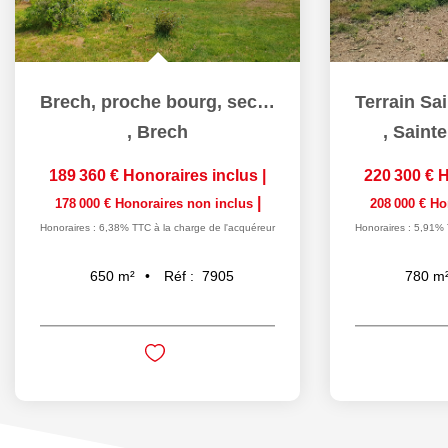
Brech, proche bourg, secteur recherché
,
Brech
,
Sainte
189 360 €
Honoraires inclus
|
220 300 €
H
|
178 000 €
Honoraires non inclus
208 000 €
Ho
Honoraires : 6,38% TTC à la charge de l'acquéreur
Honoraires : 5,91% 
Réf :
7905
650
m²
780
m