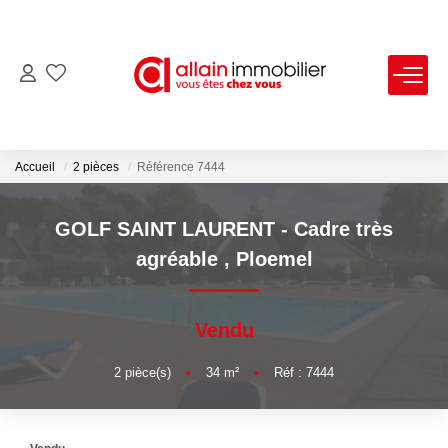
VENTES
LOCATIONS
Accueil
2 pièces
Référence 7444
ESTIMATION
GOLF SAINT LAURENT - Cadre très
agréable
,
Ploemel
SYNDIC
Vendu
NOS AGENCES
2
pièce(s)
•
34
m²
•
Réf : 7444
Nous Contacter
Nos Offres D'emploi