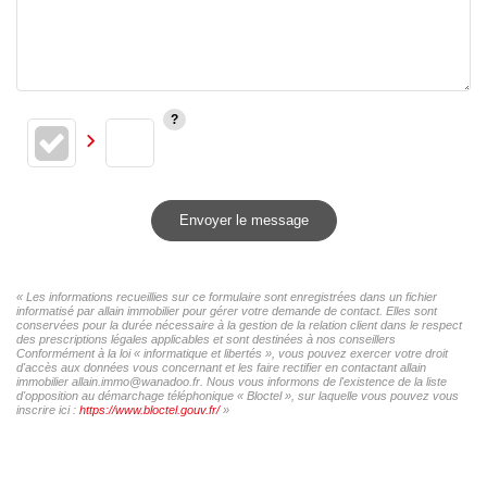
Envoyer le message
« Les informations recueillies sur ce formulaire sont enregistrées dans un fichier
informatisé par allain immobilier pour gérer votre demande de contact. Elles sont
conservées pour la durée nécessaire à la gestion de la relation client dans le respect
des prescriptions légales applicables et sont destinées à nos conseillers
Conformément à la loi « informatique et libertés », vous pouvez exercer votre droit
d'accès aux données vous concernant et les faire rectifier en contactant allain
immobilier allain.immo@wanadoo.fr. Nous vous informons de l'existence de la liste
d'opposition au démarchage téléphonique « Bloctel », sur laquelle vous pouvez vous
inscrire ici :
https://www.bloctel.gouv.fr/
»