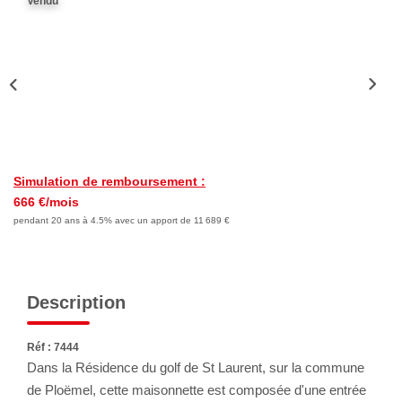
Vendu
Nous Rejoindre
Avis Clients
Nos Actualités
LOCATIONS VACANCES
Simulation de remboursement :
MON COMPTE
666 €/mois
pendant 20 ans à 4.5% avec un apport de 11 689 €
Description
Réf : 7444
Dans la Résidence du golf de St Laurent, sur la commune
de Ploëmel, cette maisonnette est composée d'une entrée