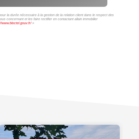
our la durée nécessaire à la gestion de la relation client dans le respect des
s concernant et les faire rectifier en contactant allain immobilier
//www.bloctel.gouv.fr/
»