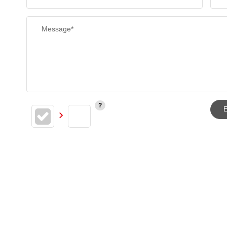
Message*
E