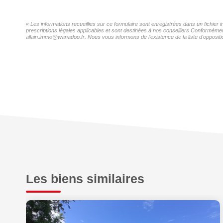
« Les informations recueillies sur ce formulaire sont enregistrées dans un fichier 
prescriptions légales applicables et sont destinées à nos conseillers Conformément 
allain.immo@wanadoo.fr. Nous vous informons de l'existence de la liste d'oppositi
Les biens similaires