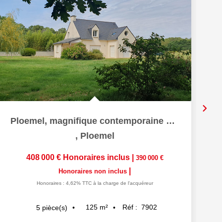
Ploemel, magnifique contemporaine sur + de 5100 m²
,
Ploemel
408 000 €
Honoraires inclus
|
390 000 €
|
Honoraires non inclus
Honoraires : 4,62% TTC à la charge de l'acquéreur
125
m²
Réf :
7902
5
pièce(s)