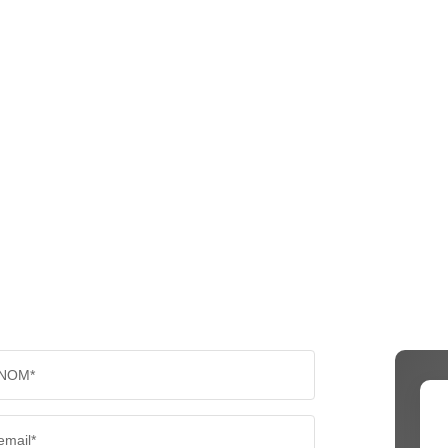
NOM*
email*