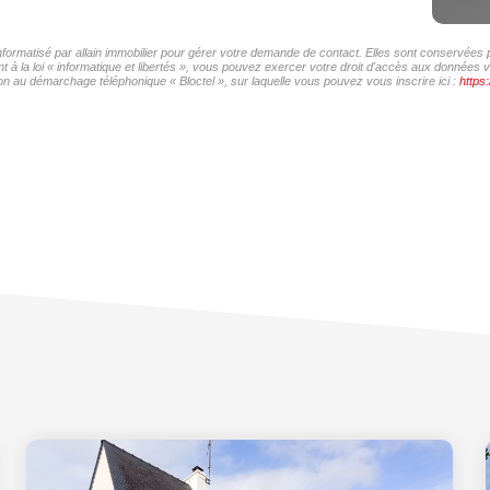
informatisé par allain immobilier pour gérer votre demande de contact. Elles sont conservées p
à la loi « informatique et libertés », vous pouvez exercer votre droit d'accès aux données vou
on au démarchage téléphonique « Bloctel », sur laquelle vous pouvez vous inscrire ici :
https: