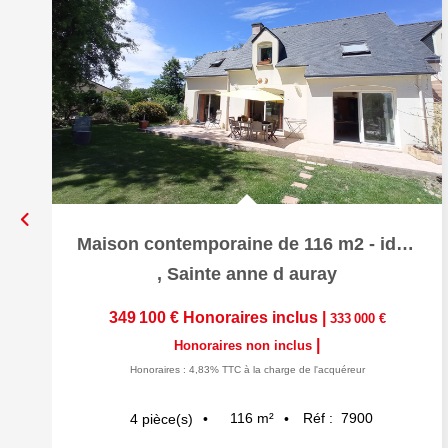
Maison contemporaine de 116 m2 - idéalement située. terrain...
,
Sainte anne d auray
349 100 €
Honoraires inclus
|
333 000 €
|
Honoraires non inclus
Honoraires : 4,83% TTC à la charge de l'acquéreur
116
m²
Réf :
7900
4
pièce(s)