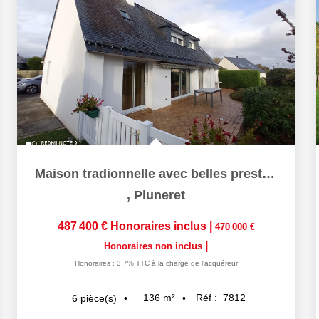
Maison tradionnelle avec belles prestations - Proche bourg...
,
Pluneret
487 400 €
Honoraires inclus
|
470 000 €
|
Honoraires non inclus
Honoraires : 3,7% TTC à la charge de l'acquéreur
136
m²
Réf :
7812
6
pièce(s)