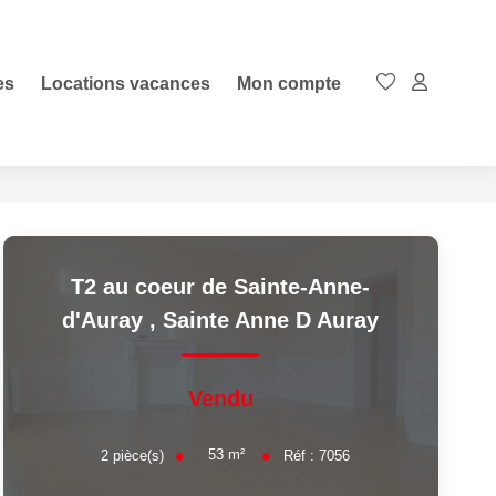
es
Locations vacances
Mon compte
T2 au coeur de Sainte-Anne-
d'Auray
,
Sainte Anne D Auray
Vendu
53
m²
2
pièce(s)
Réf :
7056