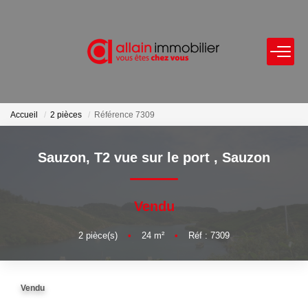
VENTES
LOCATIONS
Accueil
2 pièces
Référence 7309
ESTIMATION
Sauzon, T2 vue sur le port
,
Sauzon
SYNDIC
Vendu
NOS AGENCES
2
pièce(s)
•
24
m²
•
Réf : 7309
Nous Contacter
Vendu
Nos Offres D'emploi