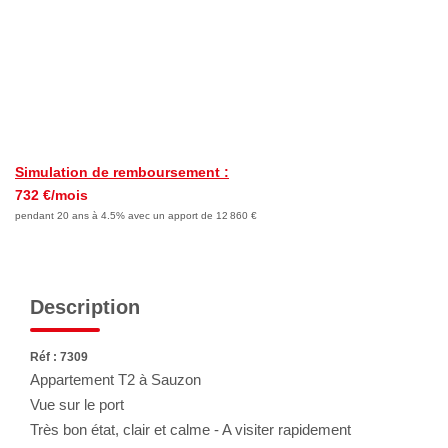
Nous Rejoindre
Avis Clients
Nos Actualités
LOCATIONS VACANCES
Simulation de remboursement :
732 €/mois
MON COMPTE
pendant 20 ans à 4.5% avec un apport de 12 860 €
Description
Réf : 7309
Appartement T2 à Sauzon
Vue sur le port
Très bon état, clair et calme - A visiter rapidement