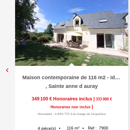
Maison contemporaine de 116 m2 - idéalement située. terrain...
,
Sainte anne d auray
349 100 €
Honoraires inclus
|
333 000 €
|
Honoraires non inclus
Honoraires : 4,83% TTC à la charge de l'acquéreur
116
m²
Réf :
7900
4
pièce(s)