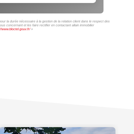
our la durée nécessaire à la gestion de la relation client dans le respect des
s concernant et les faire rectifier en contactant allain immobilier
//www.bloctel.gouv.fr/
»