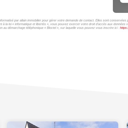
informatisé par allain immobilier pour gérer votre demande de contact. Elles sont conservées p
à la loi « informatique et libertés », vous pouvez exercer votre droit d'accès aux données vou
on au démarchage téléphonique « Bloctel », sur laquelle vous pouvez vous inscrire ici :
https: