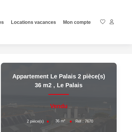
es
Locations vacances
Mon compte
Appartement Le Palais 2 pièce(s)
36 m2
,
Le Palais
Vendu
36
m²
2
pièce(s)
Réf :
7670