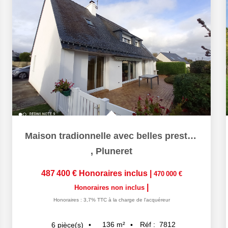
Maison tradionnelle avec belles prestations - Proche bourg...
,
Pluneret
487 400 €
Honoraires inclus
|
470 000 €
|
Honoraires non inclus
Honoraires : 3,7% TTC à la charge de l'acquéreur
136
m²
Réf :
7812
6
pièce(s)