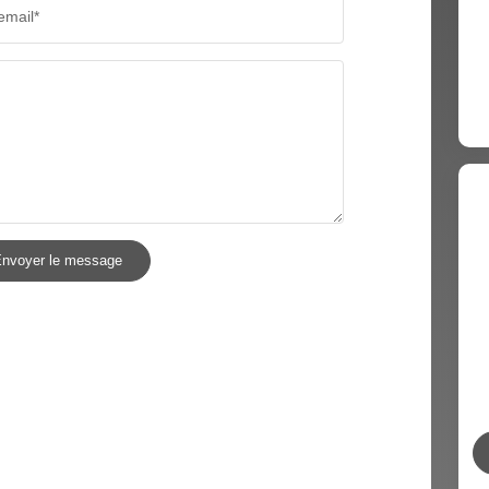
email*
nvoyer le message