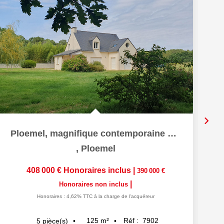
Ploemel, magnifique contemporaine sur + de 5100 m²
,
Ploemel
408 000 €
Honoraires inclus
|
390 000 €
|
Honoraires non inclus
Honoraires : 4,62% TTC à la charge de l'acquéreur
125
m²
Réf :
7902
5
pièce(s)