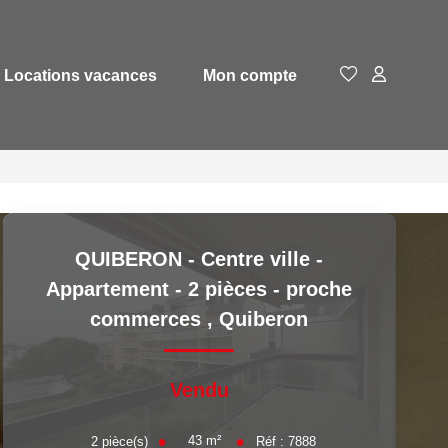
Locations vacances
Mon compte
QUIBERON - Centre ville -
Appartement - 2 pièces - proche
commerces
,
Quiberon
Vendu
43
m²
2
pièce(s)
Réf :
7888