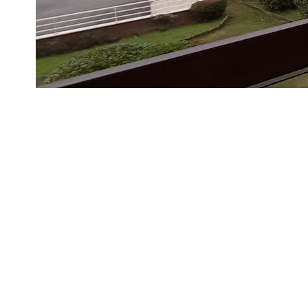
Idéalement situé, à seulement quelques pas du centre ville d
Ce bel appartement situé au premier étage d'une copropriét
avec placard, une cuisine ouverte aménagée et équipée donn
donnant sur le balcon orienté Ouest, une salle d'eau, un toile
Un garage fermé et accessible avec l'ascenseur.
** €272 600
honoraires inclus
|
|
€260 000
hors honoraires
Honoraires : 4.85% T
Diagnostics énergétiques
Montant estimé des dépenses annuelles d'énergie pour un usa