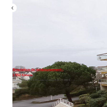
Simulation de remboursement :
1 552 €/mois
pendant 20 ans à 4.5% avec un apport de 27 260 €
Description
Réf : 7888