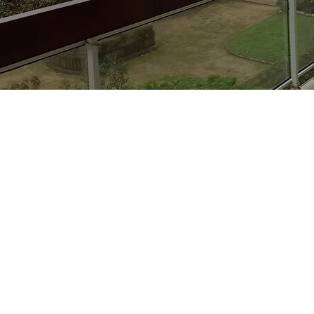
e Quiberon et à environ 500 mètres de la plage.
é sécurisée et équipée d'un ascenseur est composé d'une entrée
ant sur une pièce de vie. Vous pourrez apprécier une chambre
tte séparé.
TC à la charge de l'acquéreur
ge standard entre 660€ et 940€. Pour la date de référence