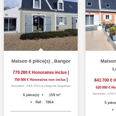
Maison 6 pièce(s)
,
Bangor
Maison
L
779 280 €
Honoraires inclus
|
|
750 000 €
Honoraires non inclus
641 700 €
H
Honoraires : 3,9% TTC à la charge de l'acquéreur
620 000 €
Ho
Honoraires : 3,5% 
159
m²
6
pièce(s)
Réf :
7864
5
pièce