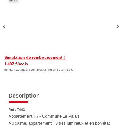
Vendu
Nous Rejoindre
Avis Clients
Nos Actualités
LOCATIONS VACANCES
Simulation de remboursement :
MON COMPTE
1 407 €/mois
pendant 20 ans à 4.5% avec un apport de 24 715 €
Description
Réf : 7443
Appartement T3 - Commune Le Palais
Au calme, appartement T3 très lumineux et en bon état