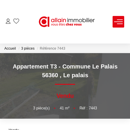
VENTES
LOCATIONS
Accueil
3 pièces
Référence 7443
ESTIMATION
Appartement T3 - Commune Le Palais
56360
,
Le palais
SYNDIC
Vendu
NOS AGENCES
3
pièce(s)
•
41
m²
•
Réf : 7443
Nous Contacter
Nos Offres D'emploi