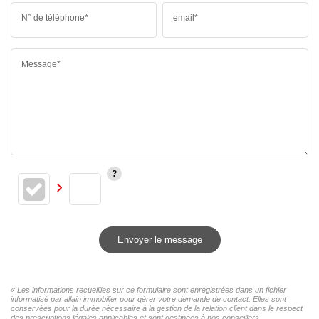
N° de téléphone*
email*
Message*
Envoyer le message
« Les informations recueillies sur ce formulaire sont enregistrées dans un fichier
informatisé par allain immobilier pour gérer votre demande de contact. Elles sont
conservées pour la durée nécessaire à la gestion de la relation client dans le respect
des prescriptions légales applicables et sont destinées à nos conseillers