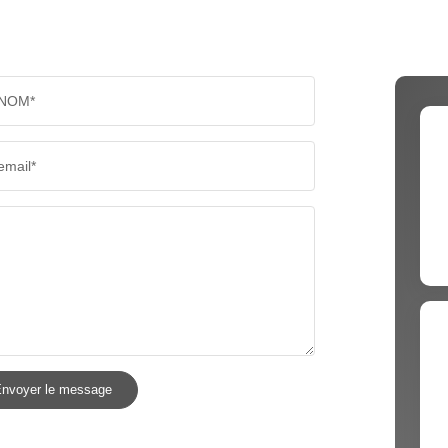
NOM*
email*
nvoyer le message