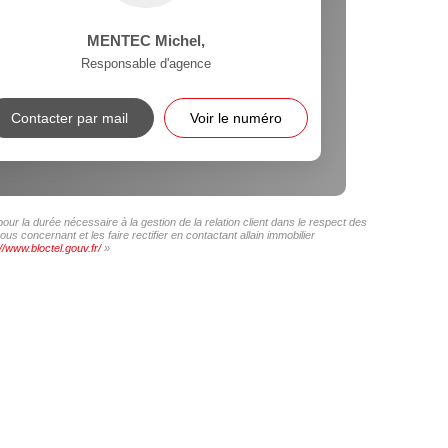
MENTEC Michel
,
Responsable d'agence
Contacter par mail
Voir le numéro
our la durée nécessaire à la gestion de la relation client dans le respect des
s concernant et les faire rectifier en contactant allain immobilier
//www.bloctel.gouv.fr/
»