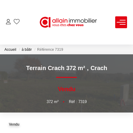
VENTES
LOCATIONS
Accueil
à bâtir
Référence 7319
ESTIMATION
Terrain Crach 372 m²
,
Crach
SYNDIC
Vendu
NOS AGENCES
372
m²
•
Réf : 7319
Nous Contacter
Vendu
Nos Offres D'emploi