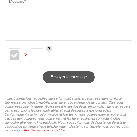
Message*
Envoyer le message
« Les informations recueillies sur ce formulaire sont enregistrées dans un fichier
informatisé par allain immobilier pour gérer votre demande de contact. Elles sont
conservées pour la durée nécessaire à la gestion de la relation client dans le respect
des prescriptions légales applicables et sont destinées à nos conseillers
Conformément à la loi « informatique et libertés », vous pouvez exercer votre droit
d'accès aux données vous concernant et les faire rectifier en contactant allain
immobilier allain.immo@wanadoo.fr. Nous vous informons de l'existence de la liste
d'opposition au démarchage téléphonique « Bloctel », sur laquelle vous pouvez vous
inscrire ici :
https://www.bloctel.gouv.fr/
»