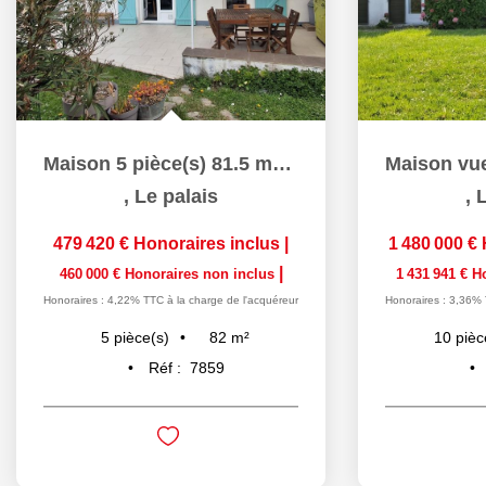
Maison 5 pièce(s) 81.5 m2 Le Palais
,
Le palais
,
L
479 420 €
Honoraires inclus
|
1 480 000 €
|
460 000 €
Honoraires non inclus
1 431 941 €
H
Honoraires : 4,22% TTC à la charge de l'acquéreur
Honoraires : 3,36% 
82
m²
5
pièce(s)
10
pièc
Réf :
7859