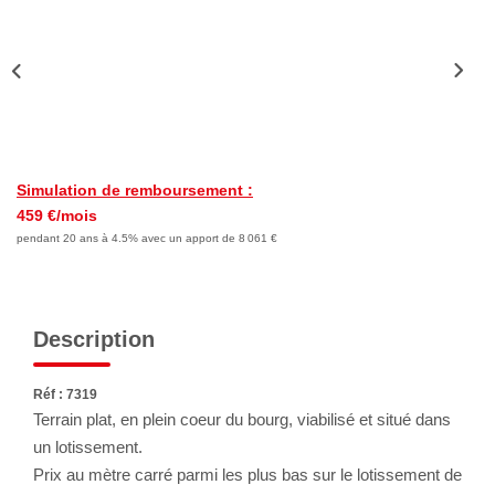
Nous Rejoindre
Avis Clients
Nos Actualités
LOCATIONS VACANCES
Simulation de remboursement :
459 €/mois
MON COMPTE
pendant 20 ans à 4.5% avec un apport de 8 061 €
Description
Réf : 7319
Terrain plat, en plein coeur du bourg, viabilisé et situé dans
un lotissement.
Prix au mètre carré parmi les plus bas sur le lotissement de