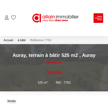
VENTES
LOCATIONS
Accueil
à bâtir
Référence 7763
ESTIMATION
Auray, terrain à bâtir 525 m2
,
Auray
SYNDIC
Vendu
NOS AGENCES
525
m²
•
Réf : 7763
Nous Contacter
Vendu
Nos Offres D'emploi