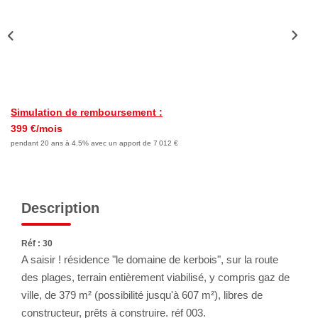
Nous Rejoindre
Avis Clients
Nos Actualités
LOCATIONS VACANCES
Simulation de remboursement :
399 €/mois
MON COMPTE
pendant 20 ans à 4.5% avec un apport de 7 012 €
Description
Réf : 30
A saisir ! résidence "le domaine de kerbois", sur la route
des plages, terrain entièrement viabilisé, y compris gaz de
ville, de 379 m² (possibilité jusqu'à 607 m²), libres de
constructeur, prêts à construire. réf 003.