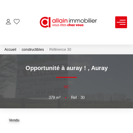
VENTES
LOCATIONS
Accueil
constructibles
Référence 30
ESTIMATION
Opportunité à auray !
,
Auray
SYNDIC
NC
379
m²
•
Réf : 30
NOS AGENCES
Nous Contacter
Vendu
Nos Offres D'emploi