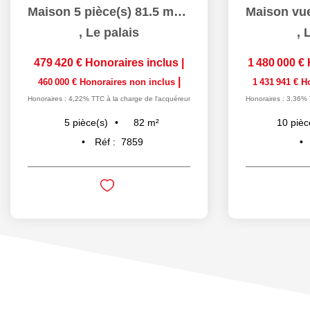
Maison 5 pièce(s) 81.5 m2 Le Palais
,
Le palais
,
L
479 420 €
Honoraires inclus
|
1 480 000 €
|
460 000 €
Honoraires non inclus
1 431 941 €
H
Honoraires : 4,22% TTC à la charge de l'acquéreur
Honoraires : 3,36% 
82
m²
5
pièce(s)
10
pièc
Réf :
7859