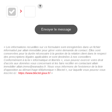
Envoyer le message
« Les informations recueillies sur ce formulaire sont enregistrées dans un fichier
informatisé par allain immobilier pour gérer votre demande de contact. Elles sont
conservées pour la durée nécessaire à la gestion de la relation client dans le respect
des prescriptions légales applicables et sont destinées à nos conseillers
Conformément à la loi « informatique et libertés », vous pouvez exercer votre droit
d'accès aux données vous concernant et les faire rectifier en contactant allain
immobilier allain.immo@wanadoo.fr. Nous vous informons de l'existence de la liste
d'opposition au démarchage téléphonique « Bloctel », sur laquelle vous pouvez vous
inscrire ici :
https://www.bloctel.gouv.fr/
»