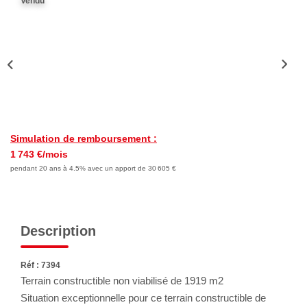
Vendu
Nous Rejoindre
Avis Clients
Nos Actualités
LOCATIONS VACANCES
Simulation de remboursement :
MON COMPTE
1 743 €/mois
pendant 20 ans à 4.5% avec un apport de 30 605 €
Description
Réf : 7394
Terrain constructible non viabilisé de 1919 m2
Situation exceptionnelle pour ce terrain constructible de