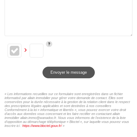
Envoyer le message
« Les informations recueillies sur ce formulaire sont enregistrées dans un fichier
informatisé par allain immobilier pour gérer votre demande de contact. Elles sont
conservées pour la durée nécessaire à la gestion de la relation client dans le respect
des prescriptions légales applicables et sont destinées à nos conseillers
Conformément à la loi « informatique et libertés », vous pouvez exercer votre droit
d'accès aux données vous concernant et les faire rectifier en contactant allain
immobilier allain.immo@wanadoo.fr. Nous vous informons de l'existence de la liste
d'opposition au démarchage téléphonique « Bloctel », sur laquelle vous pouvez vous
inscrire ici :
https://www.bloctel.gouv.fr/
»