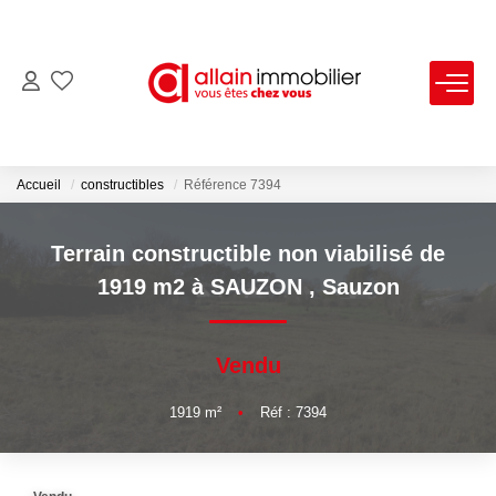
VENTES
LOCATIONS
Accueil
constructibles
Référence 7394
ESTIMATION
Terrain constructible non viabilisé de
1919 m2 à SAUZON
,
Sauzon
SYNDIC
Vendu
NOS AGENCES
1919
m²
•
Réf : 7394
Nous Contacter
Nos Offres D'emploi