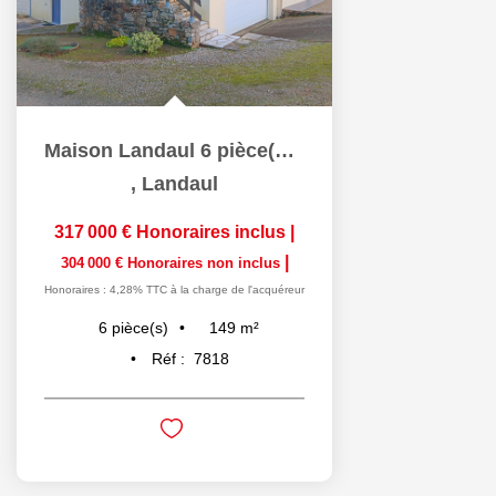
Maison Landaul 6 pièce(s) 149 m2
,
Landaul
317 000 €
Honoraires inclus
|
|
304 000 €
Honoraires non inclus
Honoraires : 4,28% TTC à la charge de l'acquéreur
149
m²
6
pièce(s)
Réf :
7818