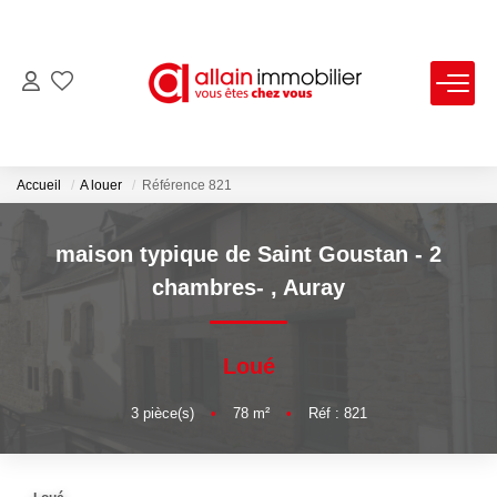
VENTES
LOCATIONS
Accueil
A louer
Référence 821
ESTIMATION
maison typique de Saint Goustan - 2
chambres-
,
Auray
SYNDIC
Loué
NOS AGENCES
3
pièce(s)
•
78
m²
•
Réf : 821
Nous Contacter
Nos Offres D'emploi