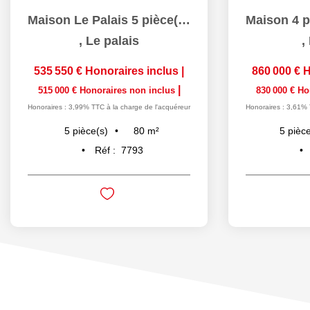
Maison Le Palais 5 pièce(s) 80 m2
,
Le palais
,
535 550 €
Honoraires inclus
|
860 000 €
H
|
515 000 €
Honoraires non inclus
830 000 €
Ho
Honoraires : 3,99% TTC à la charge de l'acquéreur
Honoraires : 3,61% 
80
m²
5
pièce(s)
5
pièce
Réf :
7793