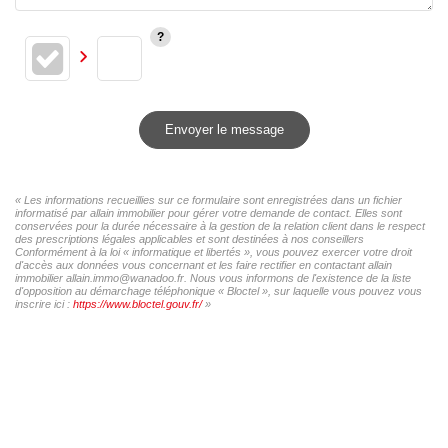
Envoyer le message
« Les informations recueillies sur ce formulaire sont enregistrées dans un fichier
informatisé par allain immobilier pour gérer votre demande de contact. Elles sont
conservées pour la durée nécessaire à la gestion de la relation client dans le respect
des prescriptions légales applicables et sont destinées à nos conseillers
Conformément à la loi « informatique et libertés », vous pouvez exercer votre droit
d'accès aux données vous concernant et les faire rectifier en contactant allain
immobilier allain.immo@wanadoo.fr. Nous vous informons de l'existence de la liste
d'opposition au démarchage téléphonique « Bloctel », sur laquelle vous pouvez vous
inscrire ici :
https://www.bloctel.gouv.fr/
»