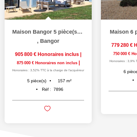
Maison Bangor 5 pièce(s) 156.76 m2
Maison 6 p
,
Bangor
779 280 €
H
750 000 €
Ho
905 800 €
Honoraires inclus
|
Honoraires : 3,9% 
|
875 000 €
Honoraires non inclus
Honoraires : 3,52% TTC à la charge de l'acquéreur
6
pièce
157
m²
5
pièce(s)
Réf :
7896