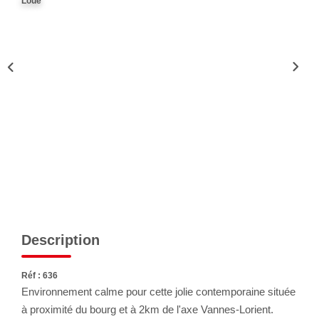
Loué
Nous Rejoindre
Avis Clients
Nos Actualités
LOCATIONS VACANCES
MON COMPTE
Description
Réf : 636
Environnement calme pour cette jolie contemporaine située
à proximité du bourg et à 2km de l'axe Vannes-Lorient.