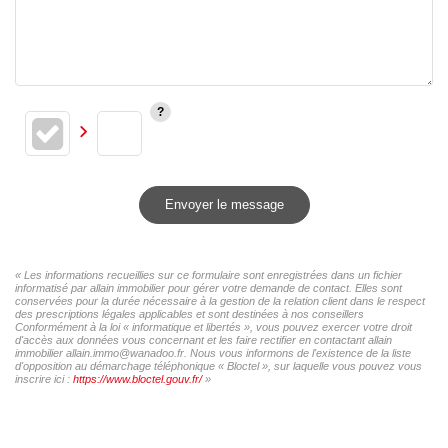
Envoyer le message
« Les informations recueillies sur ce formulaire sont enregistrées dans un fichier
informatisé par allain immobilier pour gérer votre demande de contact. Elles sont
conservées pour la durée nécessaire à la gestion de la relation client dans le respect
des prescriptions légales applicables et sont destinées à nos conseillers
Conformément à la loi « informatique et libertés », vous pouvez exercer votre droit
d'accès aux données vous concernant et les faire rectifier en contactant allain
immobilier allain.immo@wanadoo.fr. Nous vous informons de l'existence de la liste
d'opposition au démarchage téléphonique « Bloctel », sur laquelle vous pouvez vous
inscrire ici :
https://www.bloctel.gouv.fr/
»