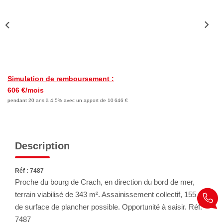
Nous Rejoindre
Avis Clients
Nos Actualités
LOCATIONS VACANCES
Simulation de remboursement :
606 €/mois
MON COMPTE
pendant 20 ans à 4.5% avec un apport de 10 646 €
Description
Réf : 7487
Proche du bourg de Crach, en direction du bord de mer,
terrain viabilisé de 343 m². Assainissement collectif, 155 m²
de surface de plancher possible. Opportunité à saisir. Réf.
7487