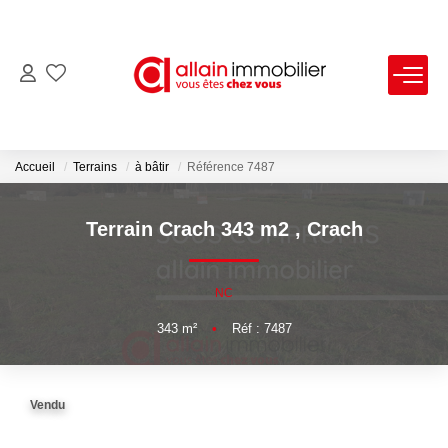
VENTES
LOCATIONS
Accueil
Terrains
à bâtir
Référence 7487
ESTIMATION
Terrain Crach 343 m2
,
Crach
SYNDIC
NC
343
m²
•
Réf : 7487
NOS AGENCES
Nous Contacter
Vendu
Nos Offres D'emploi