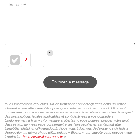
Message*
Envoyer le message
« Les informations recueillies sur ce formulaire sont enregistrées dans un fichier
informatisé par allain immobilier pour gérer votre demande de contact. Elles sont
conservées pour la durée nécessaire à la gestion de la relation client dans le respect
des prescriptions légales applicables et sont destinées à nos conseillers
Conformément à la loi « informatique et libertés », vous pouvez exercer votre droit
d'accès aux données vous concernant et les faire rectifier en contactant allain
immobilier allain.immo@wanadoo.fr. Nous vous informons de l'existence de la liste
d'opposition au démarchage téléphonique « Bloctel », sur laquelle vous pouvez vous
inscrire ici :
https://www.bloctel.gouv.fr/
»