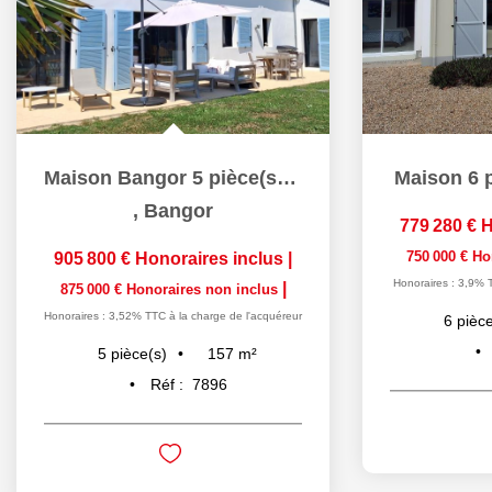
Maison Bangor 5 pièce(s) 156.76 m2
Maison 6 p
,
Bangor
779 280 €
H
750 000 €
Ho
905 800 €
Honoraires inclus
|
Honoraires : 3,9% 
|
875 000 €
Honoraires non inclus
Honoraires : 3,52% TTC à la charge de l'acquéreur
6
pièce
157
m²
5
pièce(s)
Réf :
7896