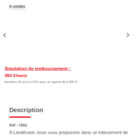
Nous Rejoindre
A vendre
Avis Clients
Nos Actualités
LOCATIONS VACANCES
MON COMPTE
Simulation de remboursement :
364 €/mois
pendant 20 ans à 4.5% avec un apport de 6 400 €
Description
Réf : 7904
A Landévant, nous vous proposons dans un lotissement de