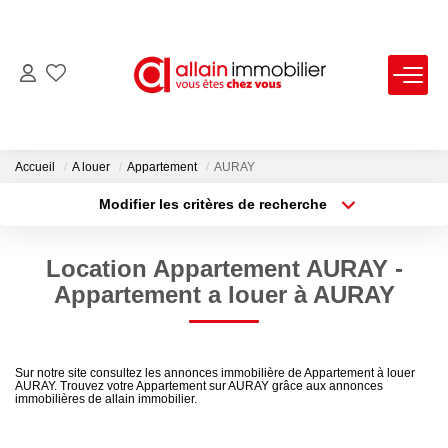
VENTES
LOCATIONS
Accueil
A louer
Appartement
AURAY
Modifier les critères de recherche
Type de transaction
Localisation
ESTIMATION
Acheter
Localisation
Location Appartement AURAY -
Type de bien
SYNDIC
Sélectionnez...
Surface min
Appartement a louer à AURAY
Plus de critères
Budget max
NOS AGENCES
Sur notre site consultez les annonces immobilière de Appartement à louer
AURAY. Trouvez votre Appartement sur AURAY grâce aux annonces
Créer une alerte
Nous Contacter
immobilières de allain immobilier.
Nos Offres D'emploi