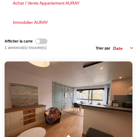
Nous Rejoindre
Achat / Vente Appartement AURAY
Avis Clients
Nos Actualités
Immobilier AURAY
Afficher la carte
LOCATIONS VACANCES
1 annonce(s) trouvée(s)
Trier par
MON COMPTE