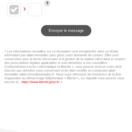
Envoyer le message
« Les informations recueillies sur ce formulaire sont enregistrées dans un fichier
informatisé par allain immobilier pour gérer votre demande de contact. Elles sont
conservées pour la durée nécessaire à la gestion de la relation client dans le respect
des prescriptions légales applicables et sont destinées à nos conseillers
Conformément à la loi « informatique et libertés », vous pouvez exercer votre droit
d'accès aux données vous concernant et les faire rectifier en contactant allain
immobilier allain.immo@wanadoo.fr. Nous vous informons de l'existence de la liste
d'opposition au démarchage téléphonique « Bloctel », sur laquelle vous pouvez vous
inscrire ici :
https://www.bloctel.gouv.fr/
»