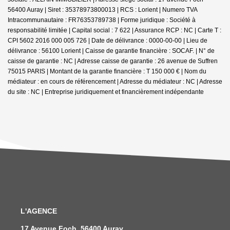
56400 Auray | Siret : 35378973800013 | RCS : Lorient | Numero TVA
Intracommunautaire : FR76353789738 | Forme juridique : Société à
responsabilité limitée | Capital social : 7 622 | Assurance RCP : NC |
Carte T :
CPI 5602 2016 000 005 726 | Date de délivrance : 0000-00-00 | Lieu de
délivrance : 56100 Lorient | Caisse de garantie financière : SOCAF. | N° de
caisse de garantie : NC | Adresse caisse de garantie : 26 avenue de Suffren
75015 PARIS | Montant de la garantie financière : T 150 000 € | Nom du
médiateur : en cours de référencement | Adresse du médiateur : NC | Adresse
du site : NC |
Entreprise juridiquement et financièrement indépendante
L'AGENCE
17 Avenue Foch, 56400 Auray