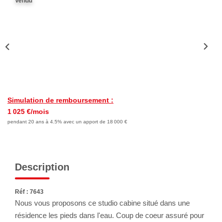
Vendu
Nous Rejoindre
Avis Clients
Nos Actualités
LOCATIONS VACANCES
Simulation de remboursement :
MON COMPTE
1 025 €/mois
pendant 20 ans à 4.5% avec un apport de 18 000 €
Description
Réf : 7643
Nous vous proposons ce studio cabine situé dans une
résidence les pieds dans l'eau. Coup de coeur assuré pour