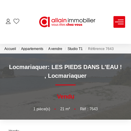
VENTES
LOCATIONS
Accueil
Appartements
A vendre
Studio T1
Référence 7643
ESTIMATION
Locmariaquer: LES PIEDS DANS L'EAU !
,
Locmariaquer
SYNDIC
Vendu
NOS AGENCES
1
pièce(s)
•
21
m²
•
Réf : 7643
Nous Contacter
Nos Offres D'emploi