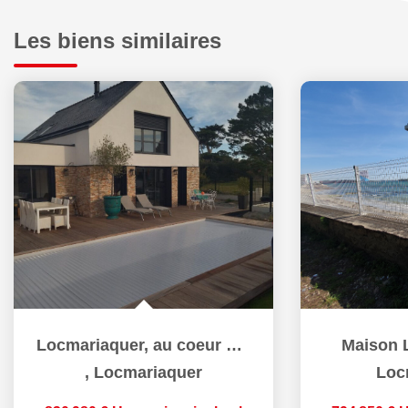
Les biens similaires
Locmariaquer, au coeur du bourg
Maison 
,
Locmariaquer
Loc