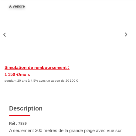
Nous Rejoindre
A vendre
Avis Clients
Nos Actualités
LOCATIONS VACANCES
MON COMPTE
Simulation de remboursement :
1 150 €/mois
pendant 20 ans à 4.5% avec un apport de 20 190 €
Description
Réf : 7889
A seulement 300 mètres de la grande plage avec vue sur