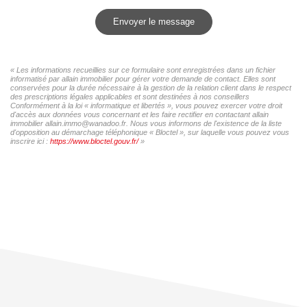
Envoyer le message
« Les informations recueillies sur ce formulaire sont enregistrées dans un fichier
informatisé par allain immobilier pour gérer votre demande de contact. Elles sont
conservées pour la durée nécessaire à la gestion de la relation client dans le respect
des prescriptions légales applicables et sont destinées à nos conseillers
Conformément à la loi « informatique et libertés », vous pouvez exercer votre droit
d'accès aux données vous concernant et les faire rectifier en contactant allain
immobilier allain.immo@wanadoo.fr. Nous vous informons de l'existence de la liste
d'opposition au démarchage téléphonique « Bloctel », sur laquelle vous pouvez vous
inscrire ici :
https://www.bloctel.gouv.fr/
»