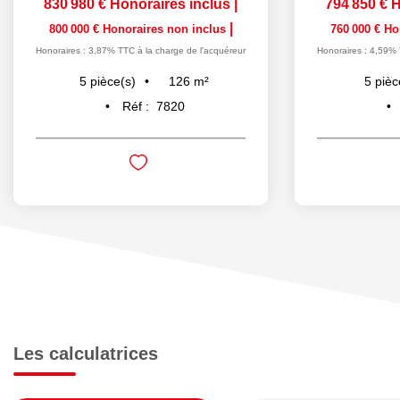
830 980 €
Honoraires inclus
|
794 850 €
H
|
800 000 €
Honoraires non inclus
760 000 €
Ho
Honoraires : 3,87% TTC à la charge de l'acquéreur
Honoraires : 4,59% 
126
m²
5
pièce(s)
5
pièc
Réf :
7820
Les calculatrices