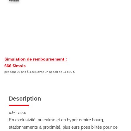
Vendu
Avis Clients
Nos Actualités
LOCATIONS VACANCES
MON COMPTE
Simulation de remboursement :
666 €/mois
pendant 20 ans à 4.5% avec un apport de 11 689 €
Description
Réf : 7854
En exclusivité, au calme et en hyper centre bourg,
stationnements à proximité, plusieurs possibilités pour ce