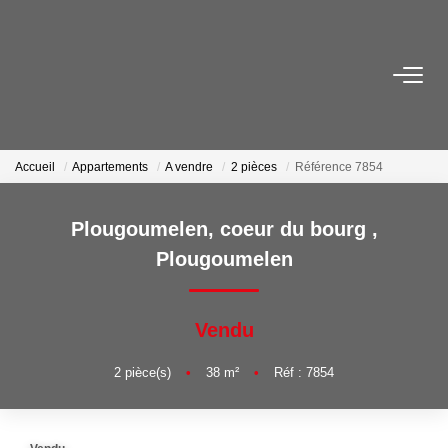
VENTES
LOCATIONS
Accueil
Appartements
A vendre
2 pièces
Référence 7854
ESTIMATION
Plougoumelen, coeur du bourg
,
Plougoumelen
SYNDIC
Vendu
NOS AGENCES
2
pièce(s)
•
38
m²
•
Réf : 7854
Nous Contacter
Nos Offres D'emploi
Nous Rejoindre