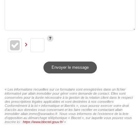
Envoyer le message
« Les informations recueillies sur ce formulaire sont enregistrées dans un fichier
informatisé par allain immobilier pour gérer votre demande de contact. Elles sont
conservées pour la durée nécessaire à la gestion de la relation client dans le respect
des prescriptions légales applicables et sont destinées à nos conseillers
Conformément à la loi « informatique et libertés », vous pouvez exercer votre droit
d'accès aux données vous concernant et les faire rectifier en contactant allain
immobilier allain.immo@wanadoo.fr. Nous vous informons de l'existence de la liste
d'opposition au démarchage téléphonique « Bloctel », sur laquelle vous pouvez vous
inscrire ici :
https://www.bloctel.gouv.fr/
»