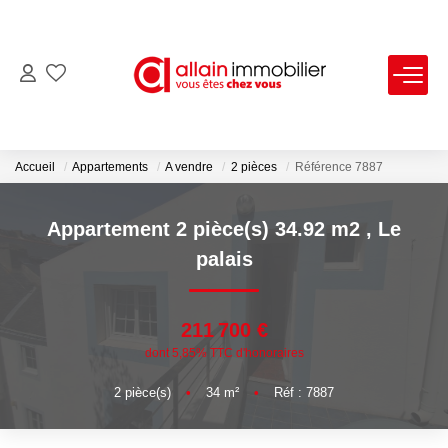
VENTES
LOCATIONS
Accueil
Appartements
A vendre
2 pièces
Référence 7887
ESTIMATION
Appartement 2 pièce(s) 34.92 m2
,
Le
palais
SYNDIC
211 700 €
NOS AGENCES
dont 5,85% TTC d'honoraires
Nous Contacter
2
pièce(s)
•
34
m²
•
Réf : 7887
Nos Offres D'emploi