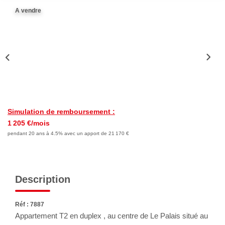
Nous Rejoindre
A vendre
Avis Clients
Nos Actualités
LOCATIONS VACANCES
MON COMPTE
Simulation de remboursement :
1 205 €/mois
pendant 20 ans à 4.5% avec un apport de 21 170 €
Description
Réf : 7887
Appartement T2 en duplex , au centre de Le Palais situé au