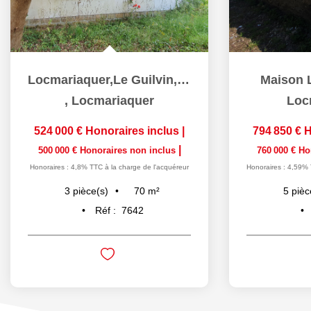
Locmariaquer,Le Guilvin, situation exceptionnelle !
Maison 
,
Locmariaquer
Loc
524 000 €
Honoraires inclus
|
794 850 €
H
|
500 000 €
Honoraires non inclus
760 000 €
Ho
Honoraires : 4,8% TTC à la charge de l'acquéreur
Honoraires : 4,59% 
70
m²
3
pièce(s)
5
pièc
Réf :
7642