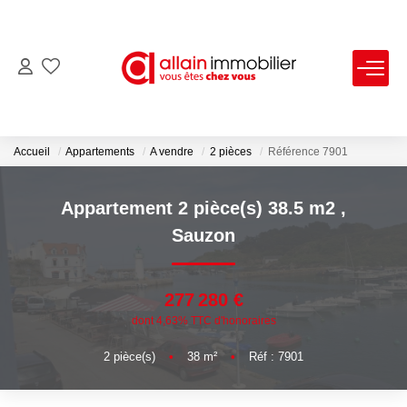
VENTES
LOCATIONS
Accueil
Appartements
A vendre
2 pièces
Référence 7901
ESTIMATION
Appartement 2 pièce(s) 38.5 m2
,
Sauzon
SYNDIC
277 280 €
NOS AGENCES
dont 4,63% TTC d'honoraires
Nous Contacter
2
pièce(s)
•
38
m²
•
Réf : 7901
Nos Offres D'emploi