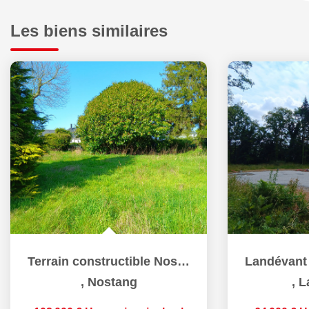
Les biens similaires
Terrain constructible Nostang 625 m2
,
Nostang
,
L