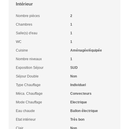
Intérieur
Nombre pièces
2
Chambres
1
Salle(s) d'eau
1
WC
1
Cuisine
Aménagée/équipée
Nombre niveaux
1
Exposition Séjour
SUD
Séjour Double
Non
Type Chauffage
Individuel
Méca. Chauffage
Convecteurs
Mode Chauffage
Electrique
Eau chaude
Ballon électrique
Etat intérieur
Très bon
Clair
Non