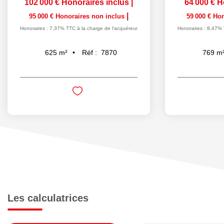
102 000 €
Honoraires inclus
|
64 000 €
H
|
95 000 €
Honoraires non inclus
59 000 €
Hon
Honoraires : 7,37% TTC à la charge de l'acquéreur
Honoraires : 8,47% 
Réf :
7870
625
m²
769
m
Les calculatrices