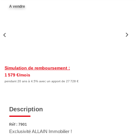
Nous Rejoindre
A vendre
Avis Clients
Nos Actualités
LOCATIONS VACANCES
MON COMPTE
Simulation de remboursement :
1 579 €/mois
pendant 20 ans à 4.5% avec un apport de 27 728 €
Description
Réf : 7901
Exclusivité ALLAIN Immobilier !