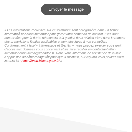
Envoyer le message
« Les informations recueillies sur ce formulaire sont enregistrées dans un fichier
informatisé par allain immobilier pour gérer votre demande de contact. Elles sont
conservées pour la durée nécessaire à la gestion de la relation client dans le respect
des prescriptions légales applicables et sont destinées à nos conseillers
Conformément à la loi « informatique et libertés », vous pouvez exercer votre droit
d'accès aux données vous concernant et les faire rectifier en contactant allain
immobilier allain.immo@wanadoo.fr. Nous vous informons de l'existence de la liste
d'opposition au démarchage téléphonique « Bloctel », sur laquelle vous pouvez vous
inscrire ici :
https://www.bloctel.gouv.fr/
»