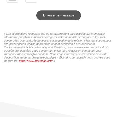
Envoyer le message
« Les informations recueillies sur ce formulaire sont enregistrées dans un fichier
informatisé par allain immobilier pour gérer votre demande de contact. Elles sont
conservées pour la durée nécessaire à la gestion de la relation client dans le respect
des prescriptions légales applicables et sont destinées à nos conseillers
Conformément à la loi « informatique et libertés », vous pouvez exercer votre droit
d'accès aux données vous concernant et les faire rectifier en contactant allain
immobilier allain.immo@wanadoo.fr. Nous vous informons de l'existence de la liste
d'opposition au démarchage téléphonique « Bloctel », sur laquelle vous pouvez vous
inscrire ici :
https://www.bloctel.gouv.fr/
»