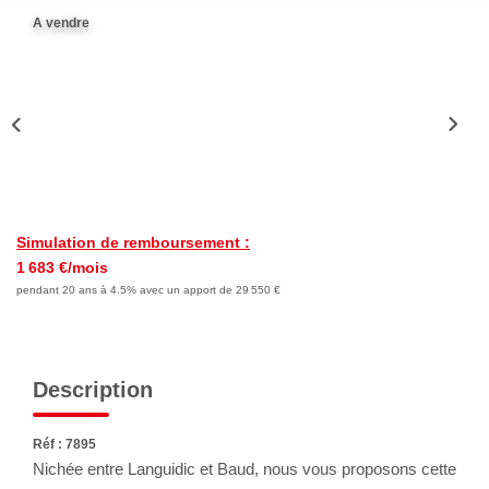
Nous Rejoindre
A vendre
Avis Clients
Nos Actualités
LOCATIONS VACANCES
MON COMPTE
Simulation de remboursement :
1 683 €/mois
pendant 20 ans à 4.5% avec un apport de 29 550 €
Description
Réf : 7895
Nichée entre Languidic et Baud, nous vous proposons cette