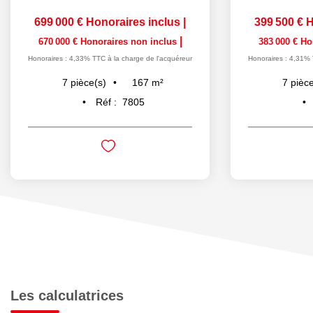
699 000 €
Honoraires inclus
|
399 500 €
H
|
670 000 €
Honoraires non inclus
383 000 €
Ho
Honoraires : 4,33% TTC à la charge de l'acquéreur
Honoraires : 4,31% 
167
m²
7
pièce(s)
7
pièce
Réf :
7805
Les calculatrices