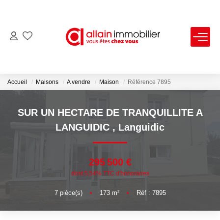
VENTES
LOCATIONS
Accueil
Maisons
A vendre
Maison
Référence 7895
ESTIMATION
SUR UN HECTARE DE TRANQUILLITE A
LANGUIDIC
,
Languidic
SYNDIC
295 500 €
NOS AGENCES
dont 5,54% TTC d'honoraires
Nous Contacter
7
pièce(s)
•
173
m²
•
Réf : 7895
Nos Offres D'emploi