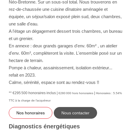
Néo-Bretonne. Sur un sous-sol total. Nous trouverons en
rez-de-chaussée une cuisine dînatoire aménagée et
équipée, un séjour/salon exposé plein sud, deux chambres,
une salle d'eau.
A l'étage un dégagement dessert trois chambres, un bureau
et un grenier.
En annexe : deux grands garages d'env. 60m² , un atelier
d'env. 60m², complèteront la visite. L'ensemble posé sur un
hectare de terrain.
Pompe à chaleur, assainissement, isolation extérieur...
refait en 2023.
Calme, sérénité, espace sont au rendez-vous !!
** €295 500
honoraires inclus
|
|
€280 000
hors honoraires
Honoraires : 5.54%
TTC à la charge de l'acquéreur
Nos honoraires
Nous contacter
Diagnostics énergétiques