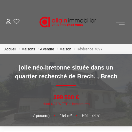
VENTES
LOCATIONS
Accueil
Maisons
A vendre
Maison
Référence 7897
ESTIMATION
jolie néo-bretonne située dans un
quartier recherché de Brech.
,
Brech
SYNDIC
399 500 €
NOS AGENCES
dont 4,31% TTC d'honoraires
Nous Contacter
7
pièce(s)
•
154
m²
•
Réf : 7897
Nos Offres D'emploi
Nous Rejoindre