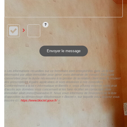
Envoyer le message
« Les informations recueillies sur ce formulaire sont enregistrées dans un fichier
informatisé par allain immobilier pour gérer votre demande de contact. Elles sont
conservées pour la durée nécessaire à la gestion de la relation client dans le respect
des prescriptions légales applicables et sont destinées à nos conseillers
Conformément à la loi « informatique et libertés », vous pouvez exercer votre droit
d'accès aux données vous concernant et les faire rectifier en contactant allain
immobilier allain.immo@wanadoo.fr. Nous vous informons de l'existence de la liste
d'opposition au démarchage téléphonique « Bloctel », sur laquelle vous pouvez vous
inscrire ici :
https://www.bloctel.gouv.fr/
»