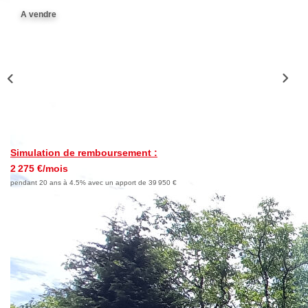
A vendre
Avis Clients
Nos Actualités
LOCATIONS VACANCES
MON COMPTE
Simulation de remboursement :
2 275 €/mois
pendant 20 ans à 4.5% avec un apport de 39 950 €
Description
Réf : 7897
Maison de 154 m2 située dans un quartier calme et prisé