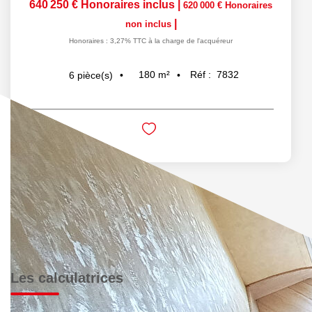
640 250 €
Honoraires inclus
|
620 000 €
Honoraires
|
non inclus
Honoraires : 3,27% TTC à la charge de l'acquéreur
180
m²
Réf :
7832
6
pièce(s)
Les calculatrices