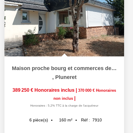
Maison proche bourg et commerces de Pluneret + studio...
,
Pluneret
389 250 €
Honoraires inclus
|
370 000 €
Honoraires
|
non inclus
Honoraires : 5,2% TTC à la charge de l'acquéreur
160
m²
Réf :
7910
6
pièce(s)