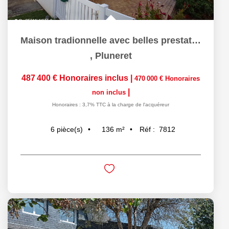
Maison tradionnelle avec belles prestations - Proche bourg...
,
Pluneret
487 400 €
Honoraires inclus
|
470 000 €
Honoraires
|
non inclus
Honoraires : 3,7% TTC à la charge de l'acquéreur
136
m²
Réf :
7812
6
pièce(s)