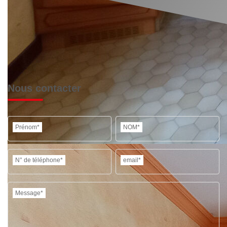
Nous contacter
Prénom*
NOM*
N° de téléphone*
email*
Message*