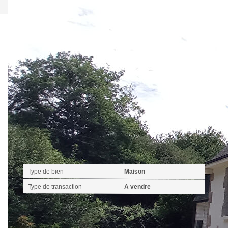
Ce bien est soumis à un diagnostic ERP (État
des Risques et Pollutions). Pour en savoir plus,
rendez-vous sur
https://www.georisques.gouv.fr/
Caractéristiques détaillées
Général
Type de bien
Maison
Type de transaction
A vendre