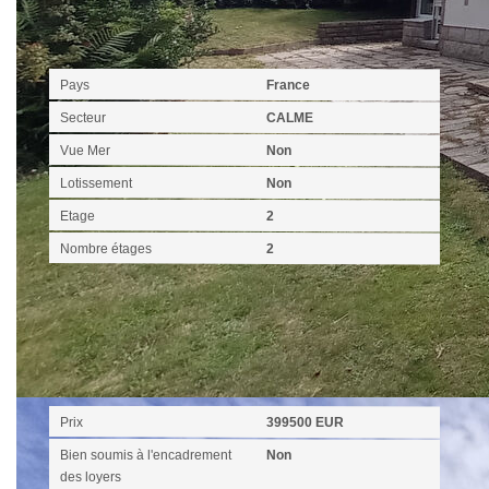
Localisation
Pays
France
Secteur
CALME
Vue Mer
Non
Lotissement
Non
Etage
2
Nombre étages
2
Aspects financiers
Prix
399500 EUR
Bien soumis à l'encadrement
Non
des loyers