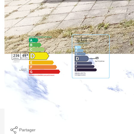
Nos honoraires
Nous contacter
Diagnostics énergétiques
Montant estimé des dépenses annuelles d'énergie pour un
usage standard entre 3387€ et 4583€. indexées aux années
2021,2022 et 2023 (abonnement compris).
Imprimer
Partager
Calculer mon budget