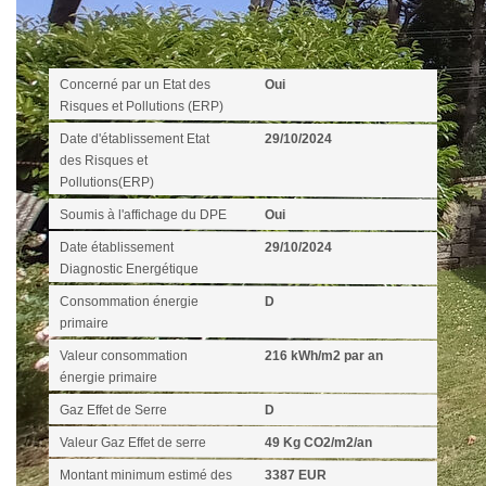
Diagnostics
Concerné par un Etat des
Oui
Risques et Pollutions (ERP)
Date d'établissement Etat
29/10/2024
des Risques et
Pollutions(ERP)
Soumis à l'affichage du DPE
Oui
Date établissement
29/10/2024
Diagnostic Energétique
Consommation énergie
D
primaire
Valeur consommation
216 kWh/m2 par an
énergie primaire
Gaz Effet de Serre
D
Valeur Gaz Effet de serre
49 Kg CO2/m2/an
Montant minimum estimé des
3387 EUR