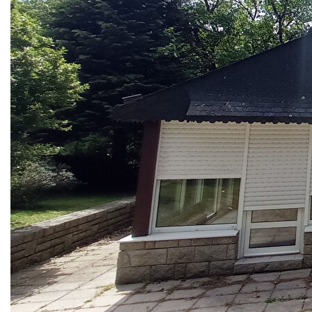
de la commune de Brech.
Sa situation géographique vous permettra de vous rendre
au bourg en quelques minutes et de profiter de la
campagne avoisinante tout en restant proche des écoles.
Construite avec des matériaux de qualité sur un sous-sol
total, cette maison est composée en rez de chaussée d'une
cuisine aménagée et équipée, un salon avec son balcon et
sa cheminée en pierre , une véranda chauffée, deux
chambres, une salle d'eau et un wc. Toutes les ouvertures
ont été changées et leurs ouvertures se font
électriquement.
A l'étage, 3 grandes chambres, un wc et possibilité
d'aménager deux greniers.
Cette jolie maison n'attend plus que vous , a visiter très vite
!!!!
** €399 500
honoraires inclus
|
|
€383 000
hors honoraires
Honoraires : 4.31%
TTC à la charge de l'acquéreur