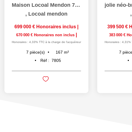
Maison Locoal Mendon 7 pièce(s) 167 m2
,
Locoal mendon
699 000 €
Honoraires inclus
|
399 500 €
H
|
670 000 €
Honoraires non inclus
383 000 €
Ho
Honoraires : 4,33% TTC à la charge de l'acquéreur
Honoraires : 4,31% 
167
m²
7
pièce(s)
7
pièce
Réf :
7805