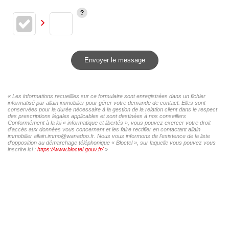
Envoyer le message
« Les informations recueillies sur ce formulaire sont enregistrées dans un fichier
informatisé par allain immobilier pour gérer votre demande de contact. Elles sont
conservées pour la durée nécessaire à la gestion de la relation client dans le respect
des prescriptions légales applicables et sont destinées à nos conseillers
Conformément à la loi « informatique et libertés », vous pouvez exercer votre droit
d'accès aux données vous concernant et les faire rectifier en contactant allain
immobilier allain.immo@wanadoo.fr. Nous vous informons de l'existence de la liste
d'opposition au démarchage téléphonique « Bloctel », sur laquelle vous pouvez vous
inscrire ici :
https://www.bloctel.gouv.fr/
»