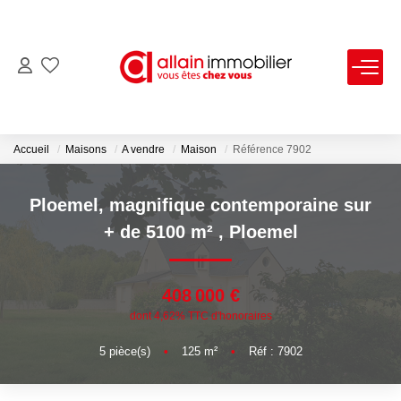
VENTES
LOCATIONS
Accueil
Maisons
A vendre
Maison
Référence 7902
ESTIMATION
Ploemel, magnifique contemporaine sur
+ de 5100 m²
,
Ploemel
SYNDIC
408 000 €
NOS AGENCES
dont 4,62% TTC d'honoraires
Nous Contacter
5
pièce(s)
•
125
m²
•
Réf : 7902
Nos Offres D'emploi