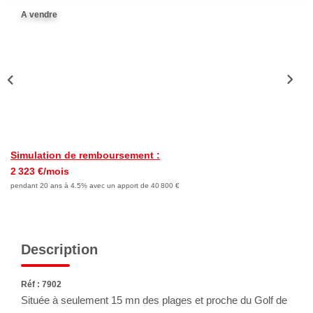
Nous Rejoindre
A vendre
Avis Clients
Nos Actualités
LOCATIONS VACANCES
MON COMPTE
Simulation de remboursement :
2 323 €/mois
pendant 20 ans à 4.5% avec un apport de 40 800 €
Description
Réf : 7902
Située à seulement 15 mn des plages et proche du Golf de