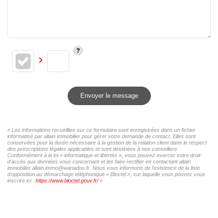
Envoyer le message
« Les informations recueillies sur ce formulaire sont enregistrées dans un fichier
informatisé par allain immobilier pour gérer votre demande de contact. Elles sont
conservées pour la durée nécessaire à la gestion de la relation client dans le respect
des prescriptions légales applicables et sont destinées à nos conseillers
Conformément à la loi « informatique et libertés », vous pouvez exercer votre droit
d'accès aux données vous concernant et les faire rectifier en contactant allain
immobilier allain.immo@wanadoo.fr. Nous vous informons de l'existence de la liste
d'opposition au démarchage téléphonique « Bloctel », sur laquelle vous pouvez vous
inscrire ici :
https://www.bloctel.gouv.fr/
»