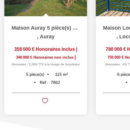
Maison Auray 5 pièce(s) 115 m2
,
Auray
,
Loc
358 000 €
Honoraires inclus
|
780 000 €
H
|
340 000 €
Honoraires non inclus
750 000 €
Ho
Honoraires : 5,29% TTC à la charge de l'acquéreur
Honoraires : 4% T
115
m²
5
pièce(s)
6
pièce
Réf :
7862