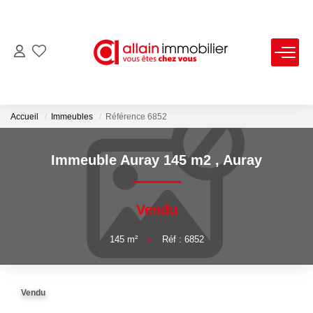
VENTES
LOCATIONS
Accueil
Immeubles
Référence 6852
ESTIMATION
Immeuble Auray 145 m2
,
Auray
SYNDIC
Vendu
NOS AGENCES
145
m²
•
Réf : 6852
Nous Contacter
Vendu
Nos Offres D'emploi