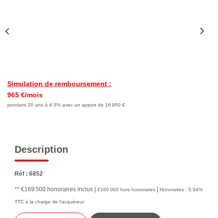
Nous Rejoindre
Avis Clients
Nos Actualités
LOCATIONS VACANCES
Simulation de remboursement :
965 €/mois
MON COMPTE
pendant 20 ans à 4.5% avec un apport de 16 950 €
Description
Réf : 6852
** €169 500
honoraires inclus
|
|
€160 000
hors honoraires
Honoraires : 5.94%
TTC à la charge de l'acquéreur