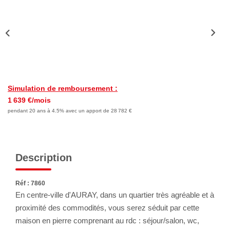
Nous Rejoindre
Avis Clients
Nos Actualités
LOCATIONS VACANCES
Simulation de remboursement :
1 639 €/mois
MON COMPTE
pendant 20 ans à 4.5% avec un apport de 28 782 €
Description
Réf : 7860
En centre-ville d'AURAY, dans un quartier très agréable et à
proximité des commodités, vous serez séduit par cette
maison en pierre comprenant au rdc : séjour/salon, wc,