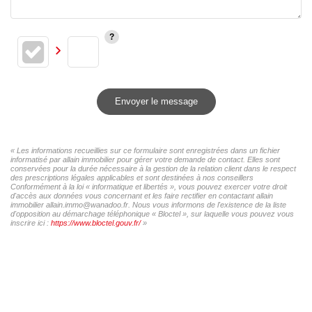
Envoyer le message
« Les informations recueillies sur ce formulaire sont enregistrées dans un fichier
informatisé par allain immobilier pour gérer votre demande de contact. Elles sont
conservées pour la durée nécessaire à la gestion de la relation client dans le respect
des prescriptions légales applicables et sont destinées à nos conseillers
Conformément à la loi « informatique et libertés », vous pouvez exercer votre droit
d'accès aux données vous concernant et les faire rectifier en contactant allain
immobilier allain.immo@wanadoo.fr. Nous vous informons de l'existence de la liste
d'opposition au démarchage téléphonique « Bloctel », sur laquelle vous pouvez vous
inscrire ici :
https://www.bloctel.gouv.fr/
»