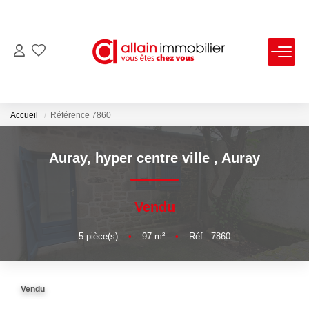
VENTES
LOCATIONS
Accueil
Référence 7860
ESTIMATION
Auray, hyper centre ville
,
Auray
SYNDIC
Vendu
NOS AGENCES
5
pièce(s)
•
97
m²
•
Réf : 7860
Nous Contacter
Vendu
Nos Offres D'emploi