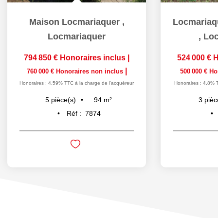
Maison Locmariaquer
,
Locmariaquer
,
Loc
794 850 €
Honoraires inclus
|
524 000 €
H
|
760 000 €
Honoraires non inclus
500 000 €
Ho
Honoraires : 4,59% TTC à la charge de l'acquéreur
Honoraires : 4,8% 
94
m²
5
pièce(s)
3
pièc
Réf :
7874