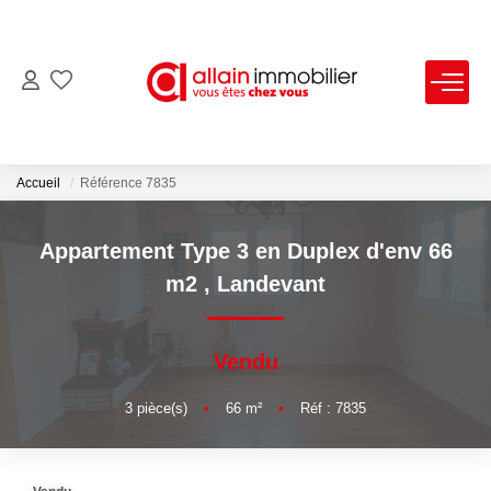
VENTES
LOCATIONS
Accueil
Référence 7835
ESTIMATION
Appartement Type 3 en Duplex d'env 66
m2
,
Landevant
SYNDIC
Vendu
NOS AGENCES
3
pièce(s)
•
66
m²
•
Réf : 7835
Nous Contacter
Nos Offres D'emploi