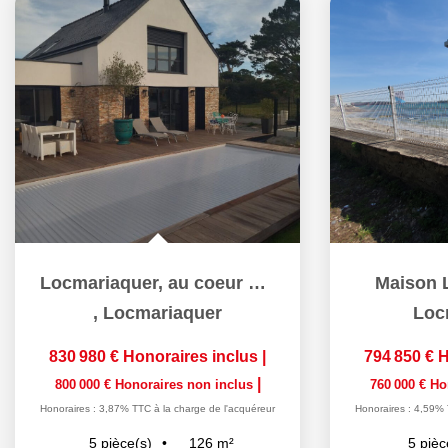
Locmariaquer, au coeur du bourg
Maison 
,
Locmariaquer
Loc
830 980 €
Honoraires inclus
|
794 850 €
H
|
800 000 €
Honoraires non inclus
760 000 €
Ho
Honoraires : 3,87% TTC à la charge de l'acquéreur
Honoraires : 4,59% 
126
m²
5
pièce(s)
5
pièc