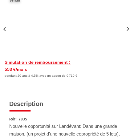
Vendu
Nous Rejoindre
Avis Clients
Nos Actualités
LOCATIONS VACANCES
Simulation de remboursement :
MON COMPTE
553 €/mois
pendant 20 ans à 4.5% avec un apport de 9 710 €
Description
Réf : 7835
Nouvelle opportunité sur Landévant: Dans une grande
maison, (un projet d'une nouvelle copropriété de 5 lots),