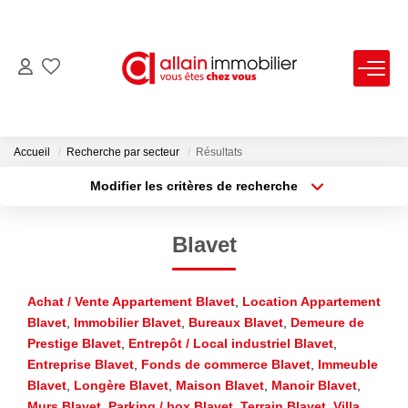
VENTES
LOCATIONS
Accueil
Recherche par secteur
Résultats
Modifier les critères de recherche
Type de transaction
Localisation
ESTIMATION
Acheter
Localisation
Blavet
Type de bien
SYNDIC
Sélectionnez...
Surface min
Achat / Vente Appartement Blavet
,
Location Appartement
Plus de critères
Budget max
NOS AGENCES
Blavet
,
Immobilier Blavet
,
Bureaux Blavet
,
Demeure de
Prestige Blavet
,
Entrepôt / Local industriel Blavet
,
Créer une alerte
Nous Contacter
Entreprise Blavet
,
Fonds de commerce Blavet
,
Immeuble
Nos Offres D'emploi
Blavet
,
Longère Blavet
,
Maison Blavet
,
Manoir Blavet
,
Murs Blavet
,
Parking / box Blavet
,
Terrain Blavet
,
Villa