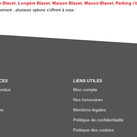
 Blavet
,
Longère Blavet
,
Maison Blavet
,
Manoir Blavet
,
Parking / 
ment , plusieurs options s'offrent à vous :
CES
LIENS UTILES
endus
Mon compte
Nos honoraires
és
Mentions légales
Politique de confidentialité
Politique des cookies