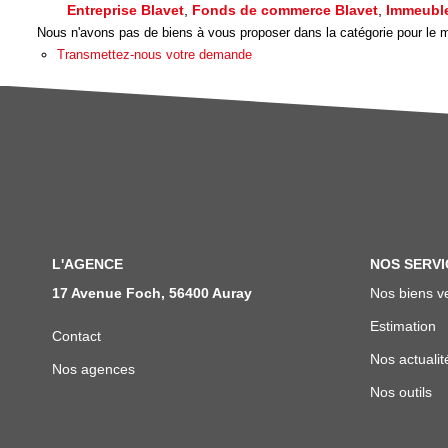
Entreprise Blavet
,
Fonds de commerce Blavet
,
Immeuble
Nous n'avons pas de biens à vous proposer dans la catégorie pour le mo
Transmettez-nous votre demande
L'AGENCE
NOS SERVI
17 Avenue Foch, 56400 Auray
Nos biens v
Estimation
Contact
Nos actualit
Nos agences
Nos outils