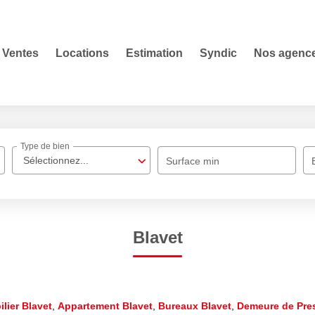
Ventes
Locations
Estimation
Syndic
Nos agenc
Type de bien
Sélectionnez...
Surface min
Blavet
lier Blavet
,
Appartement Blavet
,
Bureaux Blavet
,
Demeure de Pres